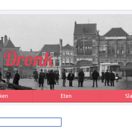
 Dronk
ken
Eten
Sl