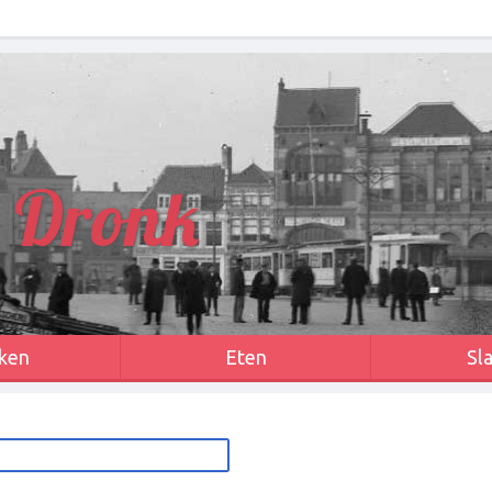
 Dronk
ken
Eten
Sl