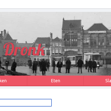
 Dronk
ken
Eten
Sl