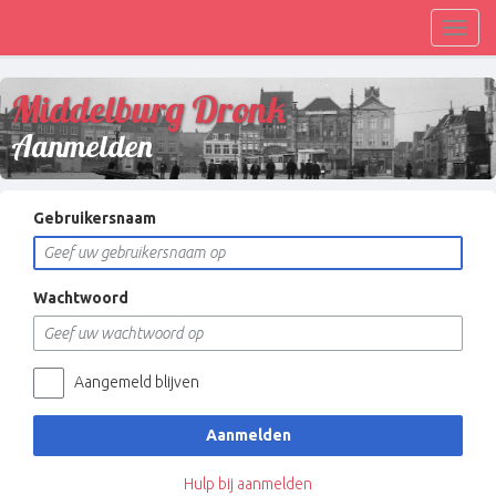
Toggl
navig
Middelburg Dronk
Aanmelden
Gebruikersnaam
Wachtwoord
Aangemeld blijven
Aanmelden
Hulp bij aanmelden