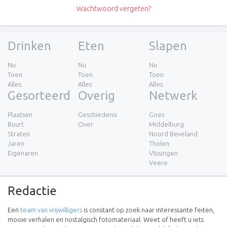
Wachtwoord vergeten?
Drinken
Eten
Slapen
Nu
Nu
Nu
Toen
Toen
Toen
Alles
Alles
Alles
Gesorteerd
Overig
Netwerk
Plaatsen
Geschiedenis
Goes
Buurt
Over
Middelburg
Straten
Noord Beveland
Jaren
Tholen
Eigenaren
Vlissingen
Veere
Redactie
Een
team van vrijwilligers
is constant op zoek naar interessante feiten,
mooie verhalen en nostalgisch fotomateriaal. Weet of heeft u iets