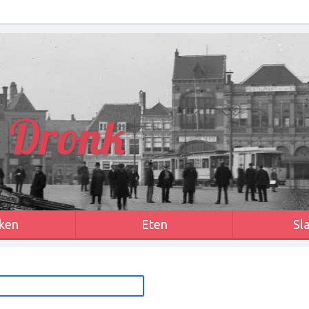
 Dronk
ken
Eten
Sl