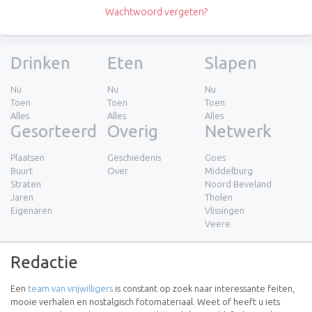
Wachtwoord vergeten?
Drinken
Eten
Slapen
Nu
Nu
Nu
Toen
Toen
Toen
Alles
Alles
Alles
Gesorteerd
Overig
Netwerk
Plaatsen
Geschiedenis
Goes
Buurt
Over
Middelburg
Straten
Noord Beveland
Jaren
Tholen
Eigenaren
Vlissingen
Veere
Redactie
Een
team van vrijwilligers
is constant op zoek naar interessante feiten,
mooie verhalen en nostalgisch fotomateriaal. Weet of heeft u iets