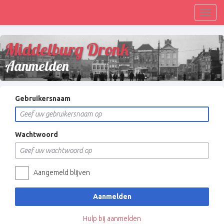
Toggl
navig
Middelburg Dronk
Aanmelden
Gebruikersnaam
Wachtwoord
Aangemeld blijven
Aanmelden
Hulp bij aanmelden