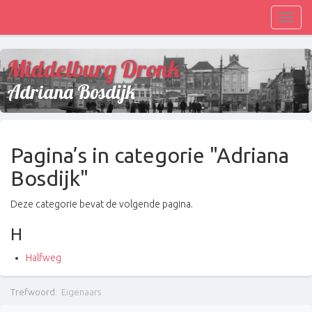
Toggl
navig
Middelburg Dronk
Adriana Bosdijk
Pagina’s in categorie "Adriana
Bosdijk"
Deze categorie bevat de volgende pagina.
H
Halfweg
Trefwoord
:
Eigenaars