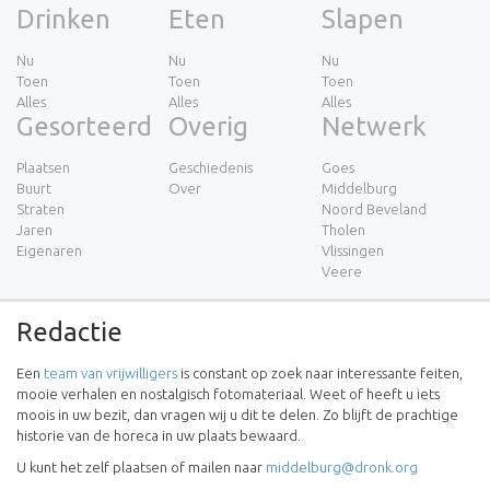
Drinken
Eten
Slapen
Nu
Nu
Nu
Toen
Toen
Toen
Alles
Alles
Alles
Gesorteerd
Overig
Netwerk
Plaatsen
Geschiedenis
Goes
Buurt
Over
Middelburg
Straten
Noord Beveland
Jaren
Tholen
Eigenaren
Vlissingen
Veere
Redactie
Een
team van vrijwilligers
is constant op zoek naar interessante feiten,
mooie verhalen en nostalgisch fotomateriaal. Weet of heeft u iets
moois in uw bezit, dan vragen wij u dit te delen. Zo blijft de prachtige
historie van de horeca in uw plaats bewaard.
U kunt het zelf plaatsen of mailen naar
middelburg@dronk.org