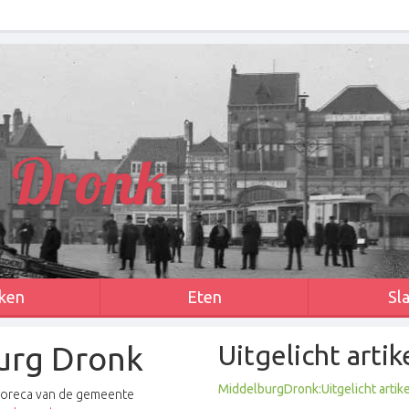
 Dronk
ken
Eten
Sl
urg Dronk
Uitgelicht artik
MiddelburgDronk:Uitgelicht artik
horeca van de gemeente