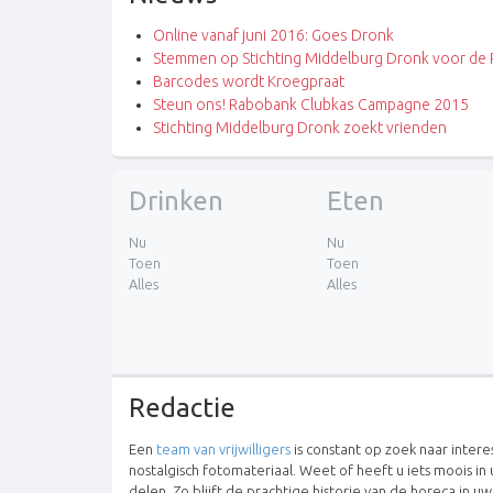
Online vanaf juni 2016: Goes Dronk
Stemmen op Stichting Middelburg Dronk voor d
Barcodes wordt Kroegpraat
Steun ons! Rabobank Clubkas Campagne 2015
Stichting Middelburg Dronk zoekt vrienden
Drinken
Eten
Nu
Nu
Toen
Toen
Alles
Alles
Redactie
Een
team van vrijwilligers
is constant op zoek naar inter
nostalgisch fotomateriaal. Weet of heeft u iets moois in 
delen. Zo blijft de prachtige historie van de horeca in u