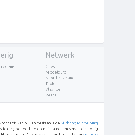
erig
Netwerk
hiedenis
Goes
r
Middelburg
Noord Beveland
Tholen
Vlissingen
Veere
concept' kan blijven bestaan is de
Stichting Middelburg
 stichting beheert de domeinnamen en server die nodig
lucht te houden. De kosten worden betaald door
sponsors