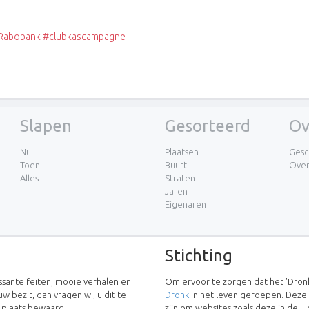
e Rabobank #clubkascampagne
Slapen
Gesorteerd
Ov
Nu
Plaatsen
Gesc
Toen
Buurt
Ove
Alles
Straten
Jaren
Eigenaren
Stichting
essante feiten, mooie verhalen en
Om ervoor te zorgen dat het 'Dronk
uw bezit, dan vragen wij u dit te
Dronk
in het leven geroepen. Deze
w plaats bewaard.
zijn om websites zoals deze in de 