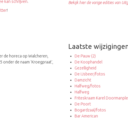
e kan schrijven
.
Bekijk hier de vorige edities van Uitg
tter
!
Laatste wijziginge
ver de horeca op Walcheren,
De Pauw (2)
15 onder de naam 'Kroegpraat',
De Koophandel
Gezelligheid
De IJsbeer/fotos
Damzicht
Halfweg/fotos
Halfweg
Friteskraam Karel Doormanple
De Poort
Bogardzaal/fotos
Bar American