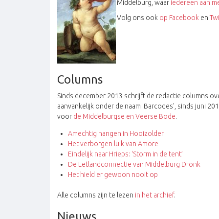
Middelburg, waar
iedereen aan me
Volg ons ook
op Facebook
en
Twi
Columns
Sinds december 2013 schrijft de redactie columns o
aanvankelijk onder de naam 'Barcodes', sinds juni 20
voor
de Middelburgse en Veerse Bode
.
Amechtig hangen in Hooizolder
Het verborgen luik van Amore
Eindelijk naar Hrieps: ‘Storm in de tent’
De Letlandconnectie van Middelburg Dronk
Het hield er gewoon nooit op
Alle columns zijn te lezen
in het archief
.
Nieuws