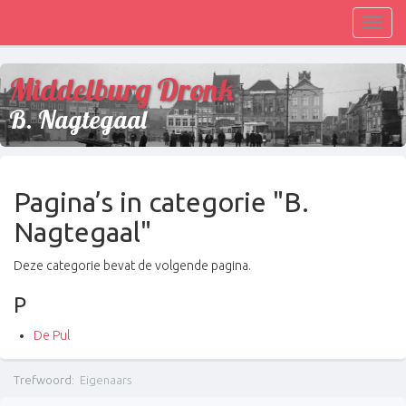
Toggl
navig
Middelburg Dronk
B. Nagtegaal
Pagina’s in categorie "B.
Nagtegaal"
Deze categorie bevat de volgende pagina.
P
De Pul
Trefwoord
:
Eigenaars