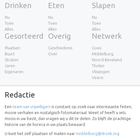
Drinken
Eten
Slapen
Nu
Nu
Nu
Toen
Toen
Toen
Alles
Alles
Alles
Gesorteerd
Overig
Netwerk
Plaatsen
Geschiedenis
Goes
Buurt
Over
Middelburg
Straten
Noord Beveland
Jaren
Tholen
Eigenaren
Vlissingen
Veere
Redactie
Een
team van vrijwilligers
is constant op zoek naar interessante feiten,
mooie verhalen en nostalgisch fotomateriaal. Weet of heeft u iets
moois in uw bezit, dan vragen wij u dit te delen. Zo blijft de prachtige
historie van de horeca in uw plaats bewaard.
U kunt het zelf plaatsen of mailen naar
middelburg@dronk.org