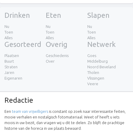
Drinken
Eten
Slapen
Nu
Nu
Nu
Toen
Toen
Toen
Alles
Alles
Alles
Gesorteerd
Overig
Netwerk
Plaatsen
Geschiedenis
Goes
Buurt
Over
Middelburg
Straten
Noord Beveland
Jaren
Tholen
Eigenaren
Vlissingen
Veere
Redactie
Een
team van vrijwilligers
is constant op zoek naar interessante feiten,
mooie verhalen en nostalgisch fotomateriaal. Weet of heeft u iets
moois in uw bezit, dan vragen wij u dit te delen. Zo blijft de prachtige
historie van de horeca in uw plaats bewaard.