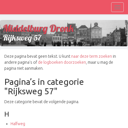
Toggl
navig
Middelburg Dronk
Rijksweg 57
Deze pagina bevat geen tekst. U kunt
naar deze term zoeken
in
andere pagina's of
de logboeken doorzoeken
, maar u mag de
pagina niet aanmaken.
Pagina’s in categorie
"Rijksweg 57"
Deze categorie bevat de volgende pagina.
H
Halfweg