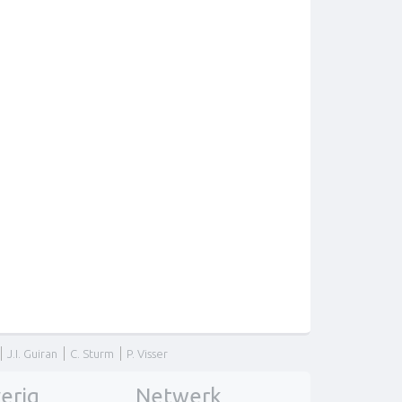
J.I. Guiran
C. Sturm
P. Visser
erig
Netwerk