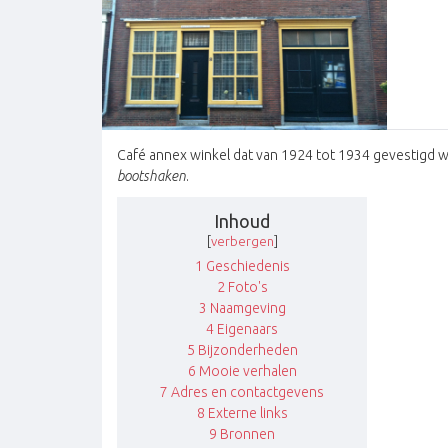
Café annex winkel dat van 1924 tot 1934 gevestigd w
bootshaken
.
Inhoud
[
verbergen
]
1
Geschiedenis
2
Foto's
3
Naamgeving
4
Eigenaars
5
Bijzonderheden
6
Mooie verhalen
7
Adres en contactgevens
8
Externe links
9
Bronnen