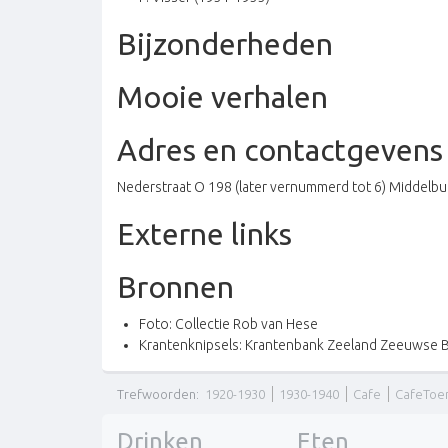
Bijzonderheden
Mooie verhalen
Adres en contactgevens
Nederstraat O 198 (later vernummerd tot 6) Middelbu
Externe links
Bronnen
Foto: Collectie Rob van Hese
Krantenknipsels: Krantenbank Zeeland Zeeuwse B
Trefwoorden
:
1920-1930
1930-1940
Cafe
CafeToe
Drinken
Eten