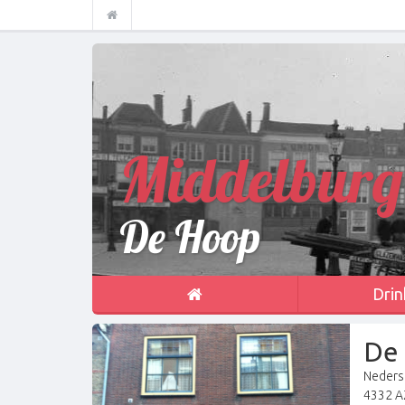
Middelburg
De Hoop
Drin
De
Nederst
4332 A