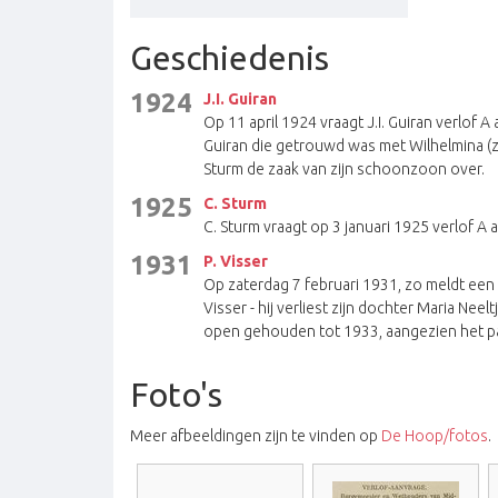
Geschiedenis
1924
J.I. Guiran
Op 11 april 1924 vraagt J.I. Guiran verlof 
Guiran die getrouwd was met Wilhelmina
Sturm de zaak van zijn schoonzoon over.
1925
C. Sturm
C. Sturm vraagt op 3 januari 1925 verlof A 
1931
P. Visser
Op zaterdag 7 februari 1931, zo meldt een
Visser - hij verliest zijn dochter Maria N
open gehouden tot 1933, aangezien het pa
Foto's
Meer afbeeldingen zijn te vinden op
De Hoop/fotos
.