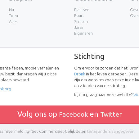
Nu
Plaatsen
Gesc
Toen
Buurt
Ove
Alles
Straten
Jaren
Eigenaren
Stichting
essante feiten, mooie verhalen en
Om ervoor te zorgen dat het 'Dronk
uw bezit, dan vragen wij u dit te
Dronk
in het leven geroepen. Deze
w plaats bewaard.
zijn om websites zoals deze in de 
en vrienden van de stichting.
nk.org
Kijkt u graag naar onze website?
Wo
Volg ons op
en
Facebook
Twitter
amsvermelding-Niet Commercieel-Gelijk delen
tenzij anders aangegeven.