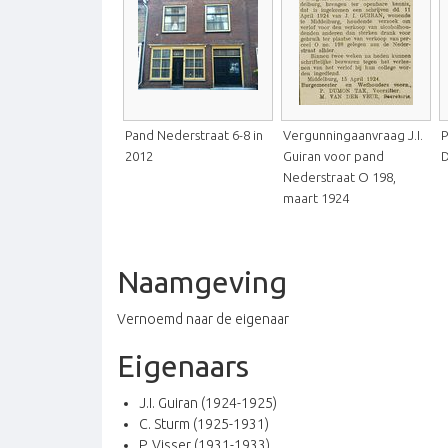
Pand Nederstraat 6-8 in
Vergunningaanvraag J.I.
P
2012
Guiran voor pand
D
Nederstraat O 198,
maart 1924
Naamgeving
Vernoemd naar de eigenaar
Eigenaars
J.I. Guiran (1924-1925)
C. Sturm (1925-1931)
P. Visser (1931-1933)