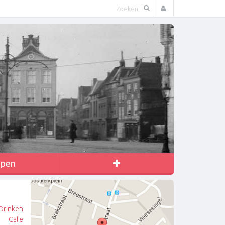
apen
Drinken
Cafe