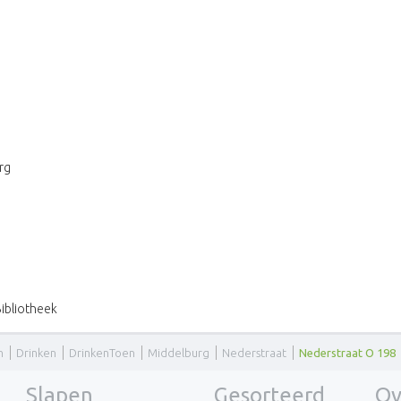
rg
ibliotheek
n
Drinken
DrinkenToen
Middelburg
Nederstraat
Nederstraat O 198
Slapen
Gesorteerd
Ov