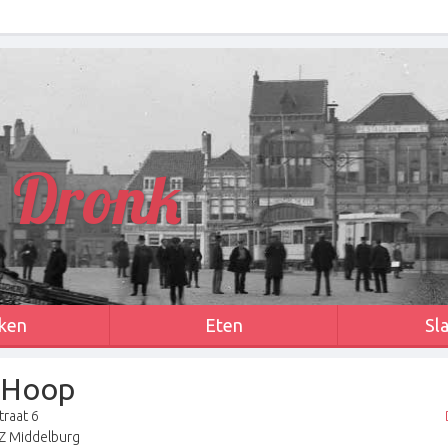
 Dronk
ken
Eten
Sl
 Hoop
raat 6
Z Middelburg