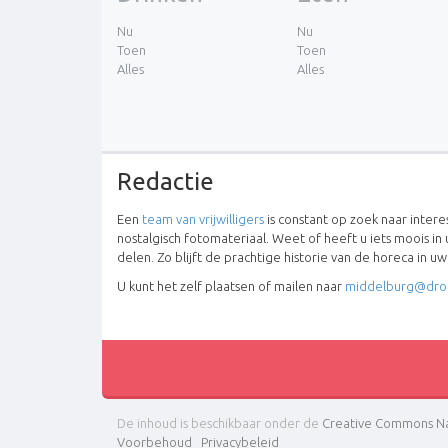
Nu
Nu
Toen
Toen
Alles
Alles
Redactie
Een
team van vrijwilligers
is constant op zoek naar inter
nostalgisch fotomateriaal. Weet of heeft u iets moois in 
delen. Zo blijft de prachtige historie van de horeca in u
U kunt het zelf plaatsen of mailen naar
middelburg@dro
De inhoud is beschikbaar onder de
Creative Commons Na
Voorbehoud
Privacybeleid