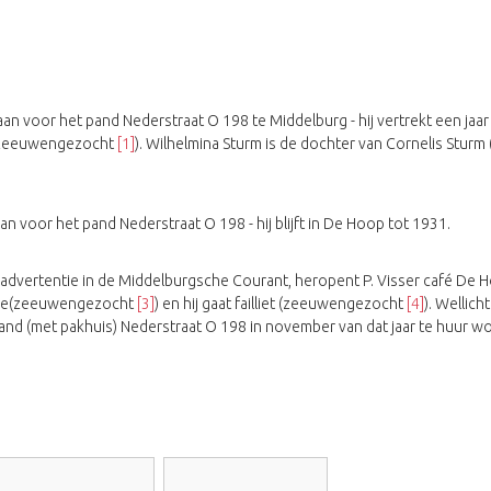
A aan voor het pand Nederstraat O 198 te Middelburg - hij vertrekt een jaar
 (zeeuwengezocht
[1]
). Wilhelmina Sturm is de dochter van Cornelis Stu
aan voor het pand Nederstraat O 198 - hij blijft in De Hoop tot 1931.
 advertentie in de Middelburgsche Courant, heropent P. Visser café De H
eeltje(zeeuwengezocht
[3]
) en hij gaat failliet (zeeuwengezocht
[4]
). Wellich
nd (met pakhuis) Nederstraat O 198 in november van dat jaar te huur 