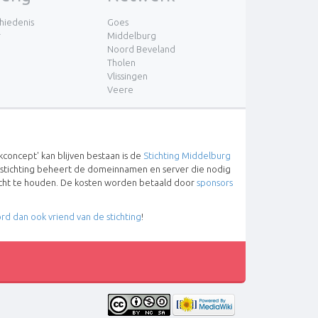
hiedenis
Goes
r
Middelburg
Noord Beveland
Tholen
Vlissingen
Veere
concept' kan blijven bestaan is de
Stichting Middelburg
 stichting beheert de domeinnamen en server die nodig
lucht te houden. De kosten worden betaald door
sponsors
rd dan ook vriend van de stichting
!