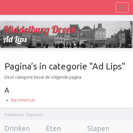
Toggl
navig
Middelburg Dronk
Ad Lips
Pagina’s in categorie "Ad Lips"
Deze categorie bevat de volgende pagina.
A
Bar American
Trefwoord
:
Eigenaars
Drinken
Eten
Slapen