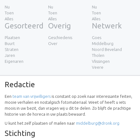
Nu
Nu
Nu
Toen
Toen
Toen
Alles
Alles
Alles
Gesorteerd
Overig
Netwerk
Plaatsen
Geschiedenis
Goes
Buurt
Over
Middelburg
Straten
Noord Beveland
Jaren
Tholen
Eigenaren
Vlissingen
Veere
Redactie
Een
team van vrijwilligers
is constant op zoek naar interessante feiten,
mooie verhalen en nostalgisch fotomateriaal. Weet of heeft u iets
moois in uw bezit, dan vragen wij u dit te delen. Zo blijft de prachtige
historie van de horeca in uw plaats bewaard.
U kunt het zelf plaatsen of mailen naar
middelburg@dronk.org
Stichting