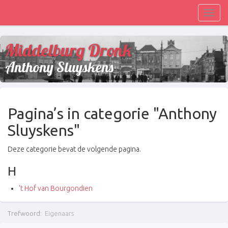
Toggl
navig
Middelburg Dronk
Anthony Sluyskens
Pagina’s in categorie "Anthony
Sluyskens"
Deze categorie bevat de volgende pagina.
H
't Hof van Bourgondien
Trefwoord
:
Eigenaars