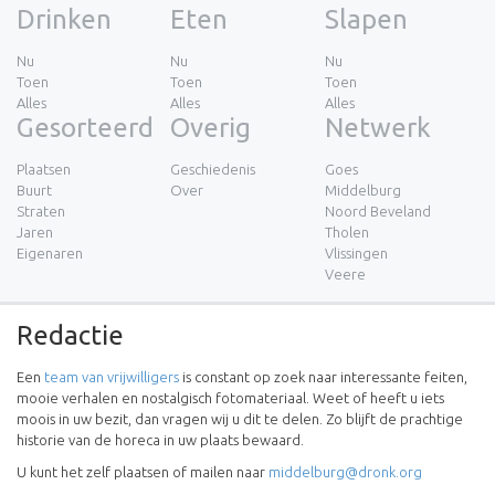
Drinken
Eten
Slapen
Nu
Nu
Nu
Toen
Toen
Toen
Alles
Alles
Alles
Gesorteerd
Overig
Netwerk
Plaatsen
Geschiedenis
Goes
Buurt
Over
Middelburg
Straten
Noord Beveland
Jaren
Tholen
Eigenaren
Vlissingen
Veere
Redactie
Een
team van vrijwilligers
is constant op zoek naar interessante feiten,
mooie verhalen en nostalgisch fotomateriaal. Weet of heeft u iets
moois in uw bezit, dan vragen wij u dit te delen. Zo blijft de prachtige
historie van de horeca in uw plaats bewaard.
U kunt het zelf plaatsen of mailen naar
middelburg@dronk.org