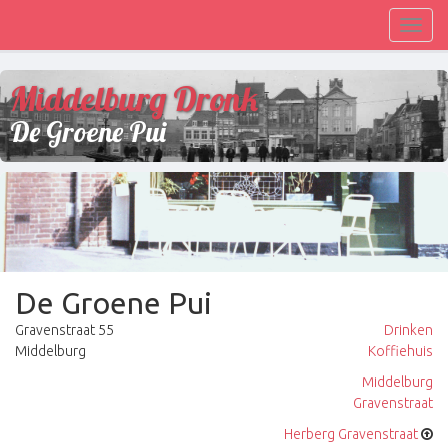
Toggl
navig
Middelburg Dronk
De Groene Pui
De Groene Pui
Gravenstraat 55
Drinken
Middelburg
Koffiehuis
Middelburg
Gravenstraat
Herberg Gravenstraat