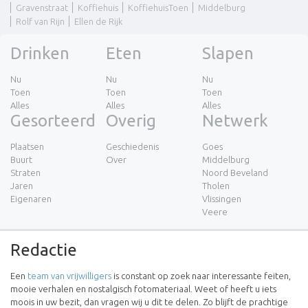
Gravenstraat
Koffiehuis
KoffiehuisToen
Middelburg
Rolf van Rijn
Ellen de Rijk
Drinken
Eten
Slapen
Nu
Nu
Nu
Toen
Toen
Toen
Alles
Alles
Alles
Gesorteerd
Overig
Netwerk
Plaatsen
Geschiedenis
Goes
Buurt
Over
Middelburg
Straten
Noord Beveland
Jaren
Tholen
Eigenaren
Vlissingen
Veere
Redactie
Een
team van vrijwilligers
is constant op zoek naar interessante feiten,
mooie verhalen en nostalgisch fotomateriaal. Weet of heeft u iets
moois in uw bezit, dan vragen wij u dit te delen. Zo blijft de prachtige