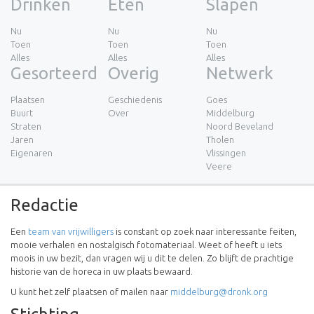
Drinken
Eten
Slapen
Nu
Nu
Nu
Toen
Toen
Toen
Alles
Alles
Alles
Gesorteerd
Overig
Netwerk
Plaatsen
Geschiedenis
Goes
Buurt
Over
Middelburg
Straten
Noord Beveland
Jaren
Tholen
Eigenaren
Vlissingen
Veere
Redactie
Een
team van vrijwilligers
is constant op zoek naar interessante feiten,
mooie verhalen en nostalgisch fotomateriaal. Weet of heeft u iets
moois in uw bezit, dan vragen wij u dit te delen. Zo blijft de prachtige
historie van de horeca in uw plaats bewaard.
U kunt het zelf plaatsen of mailen naar
middelburg@dronk.org