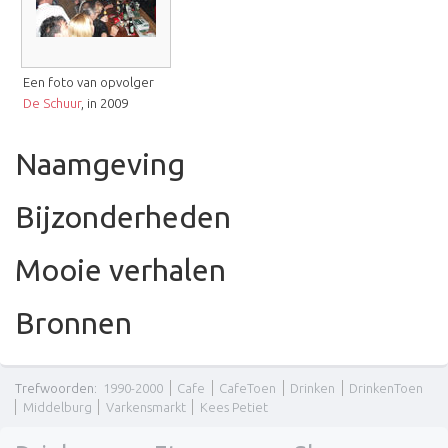
Een foto van opvolger
De Schuur
, in 2009
Naamgeving
Bijzonderheden
Mooie verhalen
Bronnen
Trefwoorden
:
1990-2000
Cafe
CafeToen
Drinken
DrinkenToen
Middelburg
Varkensmarkt
Kees Petiet