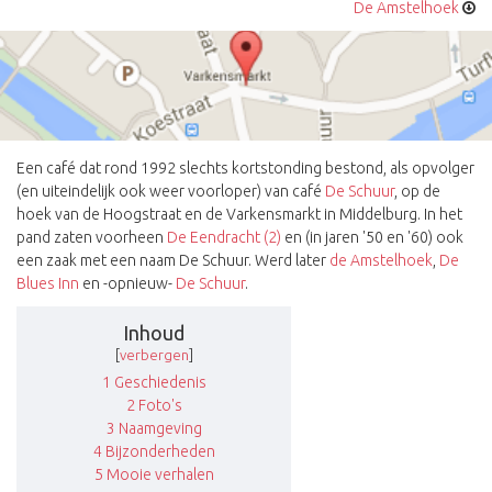
De Amstelhoek
Een café dat rond 1992 slechts kortstonding bestond, als opvolger
(en uiteindelijk ook weer voorloper) van café
De Schuur
, op de
hoek van de Hoogstraat en de Varkensmarkt in Middelburg. In het
pand zaten voorheen
De Eendracht (2)
en (in jaren '50 en '60) ook
een zaak met een naam De Schuur. Werd later
de Amstelhoek
,
De
Blues Inn
en -opnieuw-
De Schuur
.
Inhoud
[
verbergen
]
1
Geschiedenis
2
Foto's
3
Naamgeving
4
Bijzonderheden
5
Mooie verhalen