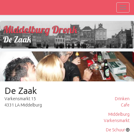
Toggl
navig
Middelburg Dronk
De Zaak
De Zaak
Varkensmarkt 15
Drinken
4331 LA Middelburg
Cafe
Middelburg
Varkensmarkt
De Schuur