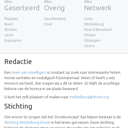
Alles
Alles
Alles
Gesorteerd
Overig
Netwerk
Plaatsen
Geschiedenis
Goes
Buurt
Over
Middelburg
Straten
Noord Beveland
Jaren
Tholen
Eigenaren
Vlissingen
Veere
Redactie
Een
team van vrijwilligers
is constant op zoek naar interessante feiten,
mooie verhalen en nostalgisch fotomateriaal. Weet of heeft u iets
moois in uw bezit, dan vragen wij u dit te delen. Zo blijft de prachtige
historie van de horeca in uw plaats bewaard.
U kunt het zelf plaatsen of mailen naar
middelburg@dronk.org
Stichting
Om ervoor te zorgen dat het 'Dronkconcept' kan blijven bestaan is de
Stichting Middelburg Dronk
in het leven geroepen. Deze stichting
beheert de domeinnamen en server die nodig zijn om websites zoals