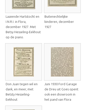
Laaiende Hartstocht en
Buitenechtelijke
I.N.R.I. in Flora,
kinderen, december
december 1927. Met
1927
Betsy Hesseling-Eekhout
op de piano.
Don Juan tegen wil en
Juni 1930 Ford Garage
dank, en meer, met
de Dreu uit Goes opent
Betsty Hesseling-
ook een showroom in
Eekhout
het pand van Flora