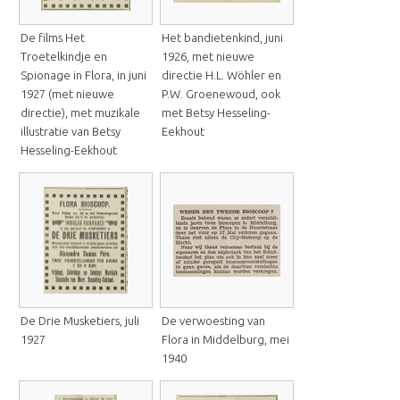
De films Het
Het bandietenkind, juni
Troetelkindje en
1926, met nieuwe
Spionage in Flora, in juni
directie H.L. Wöhler en
1927 (met nieuwe
P.W. Groenewoud, ook
directie), met muzikale
met Betsy Hesseling-
illustratie van Betsy
Eekhout
Hesseling-Eekhout
De Drie Musketiers, juli
De verwoesting van
1927
Flora in Middelburg, mei
1940