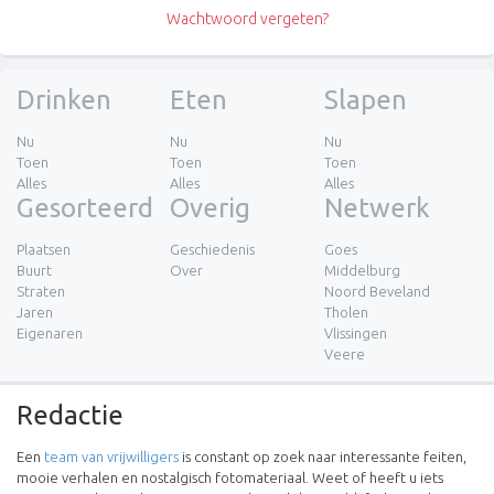
Wachtwoord vergeten?
Drinken
Eten
Slapen
Nu
Nu
Nu
Toen
Toen
Toen
Alles
Alles
Alles
Gesorteerd
Overig
Netwerk
Plaatsen
Geschiedenis
Goes
Buurt
Over
Middelburg
Straten
Noord Beveland
Jaren
Tholen
Eigenaren
Vlissingen
Veere
Redactie
Een
team van vrijwilligers
is constant op zoek naar interessante feiten,
mooie verhalen en nostalgisch fotomateriaal. Weet of heeft u iets