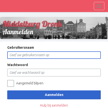
Toggl
navig
Middelburg Dronk
Aanmelden
Gebruikersnaam
Wachtwoord
Aangemeld blijven
Aanmelden
Hulp bij aanmelden