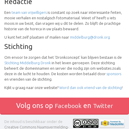
Redactie
Een
team van vrijwilligers
is constant op zoek naar interessante feiten,
mooie verhalen en nostalgisch fotomateriaal. Weet of heeft u iets
moois in uw bezit, dan vragen wij u dit te delen. Zo blijft de prachtige
historie van de horeca in uw plaats bewaard.
U kunt het zelf plaatsen of mailen naar
middelburg@dronk.org
Stichting
Om ervoor te zorgen dat het 'Dronkconcept' kan blijven bestaan is de
Stichting Middelburg Dronk
in het leven geroepen. Deze stichting
beheert de domeinnamen en server die nodig zijn om websites zoals
deze in de lucht te houden. De kosten worden betaald door
sponsors
en vrienden van de stichting.
Kijkt u graag naar onze website?
Word dan ook vriend van de stichting
!
Volg ons op
en
Facebook
Twitter
De inhoud is beschikbaar onder de
Creative Commons Naamsvermelding-