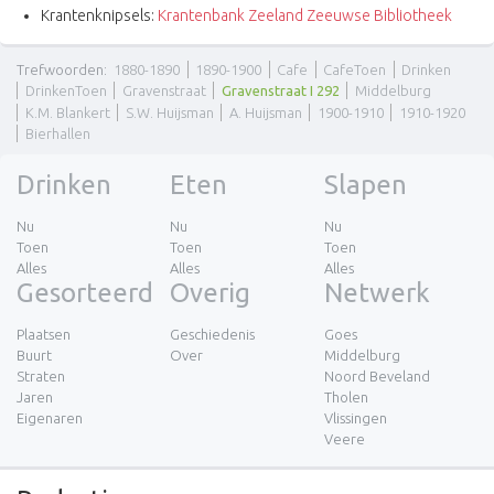
Krantenknipsels:
Krantenbank Zeeland Zeeuwse Bibliotheek
Trefwoorden
:
1880-1890
1890-1900
Cafe
CafeToen
Drinken
DrinkenToen
Gravenstraat
Gravenstraat I 292
Middelburg
K.M. Blankert
S.W. Huijsman
A. Huijsman
1900-1910
1910-1920
Bierhallen
Drinken
Eten
Slapen
Nu
Nu
Nu
Toen
Toen
Toen
Alles
Alles
Alles
Gesorteerd
Overig
Netwerk
Plaatsen
Geschiedenis
Goes
Buurt
Over
Middelburg
Straten
Noord Beveland
Jaren
Tholen
Eigenaren
Vlissingen
Veere