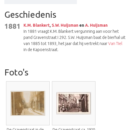
Geschiedenis
1881
K.M. Blankert
,
S.W. Huijsman
en
A. Huijsman
In 1881 vraagt K.M. Blankert vergunning aan voor het
pand Gravenstraat I 292. S.W. Huijsman baat de bierhal uit
van 1885 tot 1893, het jaar dat hij vertrekt naar
Van Tiel
in de Kapoenstraat.
Foto's
De Gravenstraat in de
De Gravenstraat ca. 1920