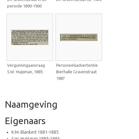
periode 1890-1900
Vergunningaanvraag
Personeelsadvertentie
S.W. Huijsman, 1885
Bierhalle Gravenstraat
1887
Naamgeving
Eigenaars
K.M. Blankert 1881-1885
S.W. Huijsman 1885-1893