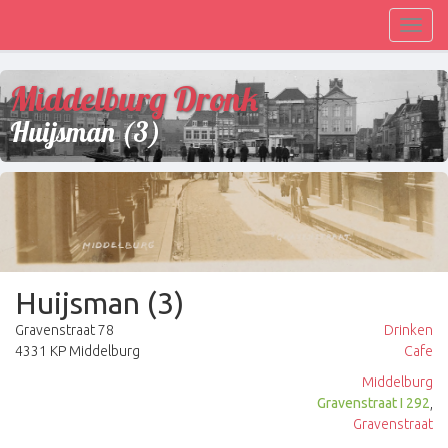
Toggl
navig
Middelburg Dronk
Huijsman (3)
Huijsman (3)
Gravenstraat 78
Drinken
4331 KP Middelburg
Cafe
Middelburg
Gravenstraat I 292
,
Gravenstraat