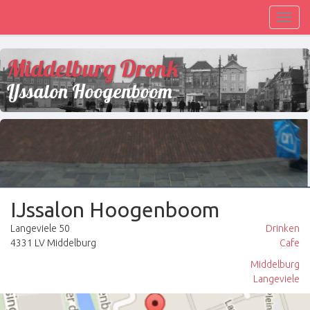
Toggl
navig
Middelburg Dronk
IJssalon Hoogenboom
IJssalon Hoogenboom
Langeviele 50
Drinken
4331 LV Middelburg
Cafe
Middelburg
Langeviele