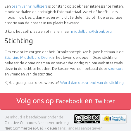
Een
team van vrijwilligers
is constant op zoek naar interessante feiten,
mooie verhalen en nostalgisch fotomateriaal. Weet of heeft u iets
moois in uw bezit, dan vragen wij u dit te delen. Zo blijft de prachtige
historie van de horeca in uw plaats bewaard.
U kunt het zelf plaatsen of mailen naar
middelburg@dronk.org
Stichting
Om ervoor te zorgen dat het 'Dronkconcept' kan blijven bestaan is de
Stichting Middelburg Dronk
in het leven geroepen. Deze stichting
beheert de domeinnamen en server die nodig zijn om websites zoals
deze in de lucht te houden. De kosten worden betaald door
sponsors
en vrienden van de stichting.
Kijkt u graag naar onze website?
Word dan ook vriend van de stichting
!
Volg ons op
en
Facebook
Twitter
De inhoud is beschikbaar onder de
Creative Commons Naamsvermelding-
Niet Commercieel-Gelijk delen
tenzij anders aangegeven.