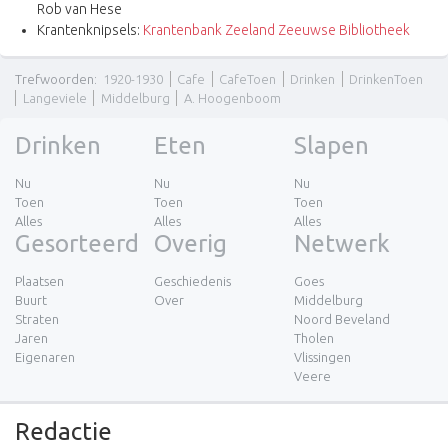
Rob van Hese
Krantenknipsels:
Krantenbank Zeeland Zeeuwse Bibliotheek
Trefwoorden
:
1920-1930
Cafe
CafeToen
Drinken
DrinkenToen
Langeviele
Middelburg
A. Hoogenboom
Drinken
Eten
Slapen
Nu
Nu
Nu
Toen
Toen
Toen
Alles
Alles
Alles
Gesorteerd
Overig
Netwerk
Plaatsen
Geschiedenis
Goes
Buurt
Over
Middelburg
Straten
Noord Beveland
Jaren
Tholen
Eigenaren
Vlissingen
Veere
Redactie