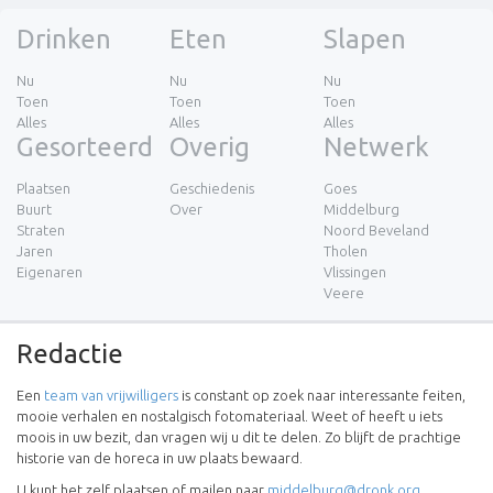
Drinken
Eten
Slapen
Nu
Nu
Nu
Toen
Toen
Toen
Alles
Alles
Alles
Gesorteerd
Overig
Netwerk
Plaatsen
Geschiedenis
Goes
Buurt
Over
Middelburg
Straten
Noord Beveland
Jaren
Tholen
Eigenaren
Vlissingen
Veere
Redactie
Een
team van vrijwilligers
is constant op zoek naar interessante feiten,
mooie verhalen en nostalgisch fotomateriaal. Weet of heeft u iets
moois in uw bezit, dan vragen wij u dit te delen. Zo blijft de prachtige
historie van de horeca in uw plaats bewaard.
U kunt het zelf plaatsen of mailen naar
middelburg@dronk.org