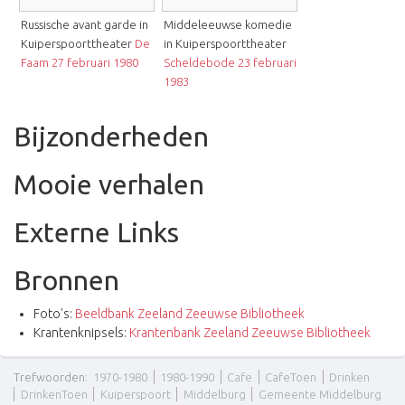
Russische avant garde in
Middeleeuwse komedie
Kuiperspoorttheater
De
in Kuiperspoorttheater
Faam 27 februari 1980
Scheldebode 23 februari
1983
Bijzonderheden
Mooie verhalen
Externe Links
Bronnen
Foto's:
Beeldbank Zeeland Zeeuwse Bibliotheek
Krantenknipsels:
Krantenbank Zeeland Zeeuwse Bibliotheek
Trefwoorden
:
1970-1980
1980-1990
Cafe
CafeToen
Drinken
DrinkenToen
Kuiperspoort
Middelburg
Gemeente Middelburg