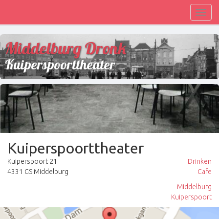
Toggl
navig
Middelburg Dronk
Kuiperspoorttheater
Kuiperspoorttheater
Kuiperspoort 21
Drinken
4331 GS Middelburg
Cafe
Middelburg
Kuiperspoort