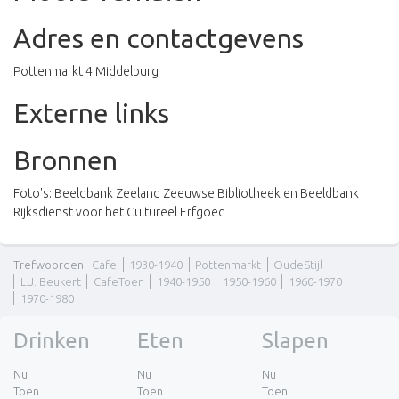
Adres en contactgevens
Pottenmarkt 4 Middelburg
Externe links
Bronnen
Foto's: Beeldbank Zeeland Zeeuwse Bibliotheek en Beeldbank
Rijksdienst voor het Cultureel Erfgoed
Trefwoorden
:
Cafe
1930-1940
Pottenmarkt
OudeStijl
L.J. Beukert
CafeToen
1940-1950
1950-1960
1960-1970
1970-1980
Drinken
Eten
Slapen
Nu
Nu
Nu
Toen
Toen
Toen