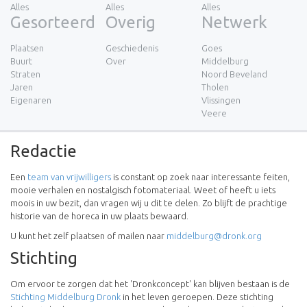
Alles
Alles
Alles
Gesorteerd
Overig
Netwerk
Plaatsen
Geschiedenis
Goes
Buurt
Over
Middelburg
Straten
Noord Beveland
Jaren
Tholen
Eigenaren
Vlissingen
Veere
Redactie
Een
team van vrijwilligers
is constant op zoek naar interessante feiten,
mooie verhalen en nostalgisch fotomateriaal. Weet of heeft u iets
moois in uw bezit, dan vragen wij u dit te delen. Zo blijft de prachtige
historie van de horeca in uw plaats bewaard.
U kunt het zelf plaatsen of mailen naar
middelburg@dronk.org
Stichting
Om ervoor te zorgen dat het 'Dronkconcept' kan blijven bestaan is de
Stichting Middelburg Dronk
in het leven geroepen. Deze stichting