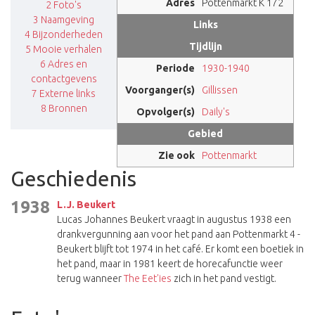
Adres
Pottenmarkt K 172
2
Foto's
3
Naamgeving
Links
4
Bijzonderheden
Tijdlijn
5
Mooie verhalen
6
Adres en
Periode
1930-1940
contactgevens
Voorganger(s)
Gillissen
7
Externe links
8
Bronnen
Opvolger(s)
Daily's
Gebied
Zie ook
Pottenmarkt
Geschiedenis
1938
L.J. Beukert
Lucas Johannes Beukert vraagt in augustus 1938 een
drankvergunning aan voor het pand aan Pottenmarkt 4 -
Beukert blijft tot 1974 in het café. Er komt een boetiek in
het pand, maar in 1981 keert de horecafunctie weer
terug wanneer
The Eet'ies
zich in het pand vestigt.