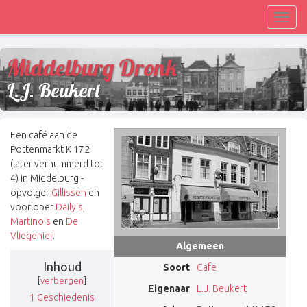
Toggl
navig
Middelburg Dronk
L.J. Beukert
Een café aan de
Pottenmarkt K 172
(later vernummerd tot
4) in Middelburg -
opvolger
Gillissen
en
voorloper
Daily's
,
Martino's
en
De
Vliegenier
.
Algemeen
Inhoud
Soort
Cafe
[
verbergen
]
Eigenaar
L.J. Beukert
1
Geschiedenis