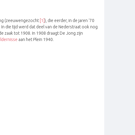
 Jong (zeeuwengezocht
[1]
), die eerder, in de jaren '70
 In die tijd werd dat deel van de Nederstraat ook nog
e zaak tot 1908. In 1908 draagt De Jong zijn
ildernisse
aan het Plein 1940.