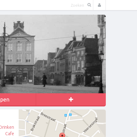
apen
Drinken
Cafe