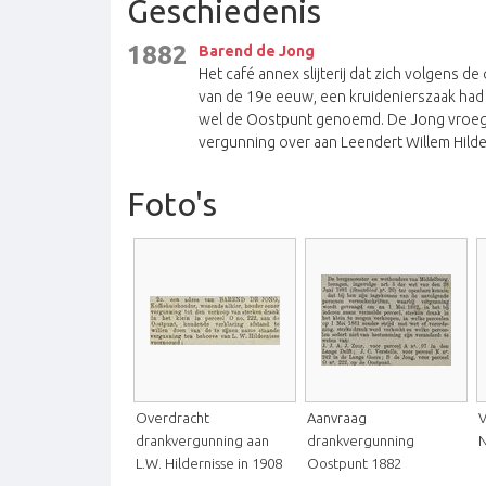
Geschiedenis
1882
Barend de Jong
Het café annex slijterij dat zich volgen
van de 19e eeuw, een kruidenierszaak had i
wel de Oostpunt genoemd. De Jong vroeg in
vergunning over aan Leendert Willem Hilder
Foto's
Overdracht
Aanvraag
V
drankvergunning aan
drankvergunning
N
L.W. Hildernisse in 1908
Oostpunt 1882