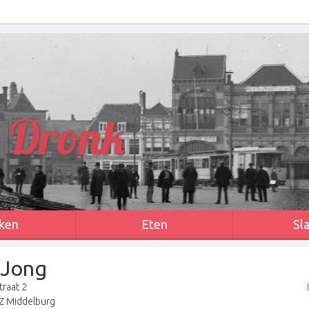
 Dronk
ken
Eten
Sl
 Jong
raat 2
Z Middelburg