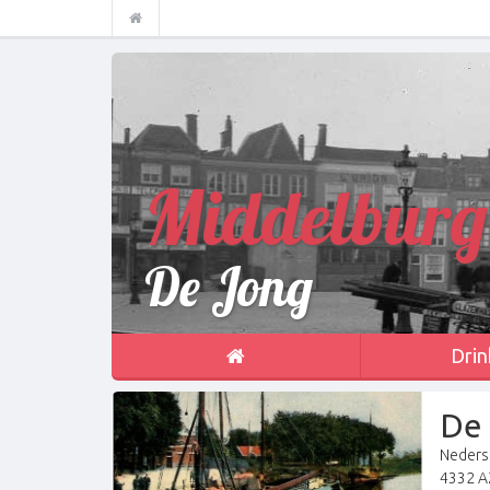
Middelburg
De Jong
Drin
De
Nederst
4332 A