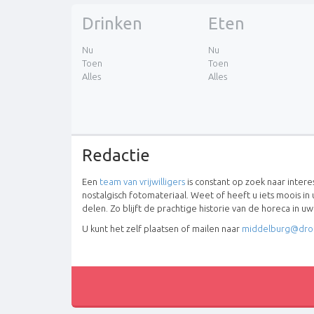
Drinken
Eten
Nu
Nu
Toen
Toen
Alles
Alles
Redactie
Een
team van vrijwilligers
is constant op zoek naar inter
nostalgisch fotomateriaal. Weet of heeft u iets moois in 
delen. Zo blijft de prachtige historie van de horeca in u
U kunt het zelf plaatsen of mailen naar
middelburg@dro