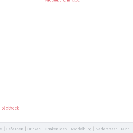
Middelburg, in 1958
.
ibliotheek
fe
CafeToen
Drinken
DrinkenToen
Middelburg
Nederstraat
Punt