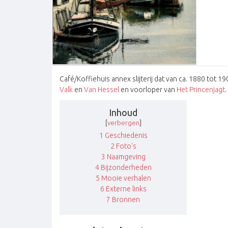
Café/Koffiehuis annex slijterij dat van ca. 1880 tot
Valk
en
Van Hessel
en voorloper van
Het Princenjagt
.
Inhoud
[
verbergen
]
1
Geschiedenis
2
Foto's
3
Naamgeving
4
Bijzonderheden
5
Mooie verhalen
6
Externe links
7
Bronnen