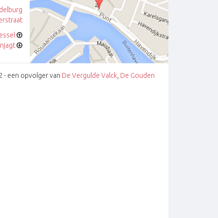
delburg
rstraat
essel
njagt
 2 - een opvolger van
De Vergulde Valck
,
De Gouden