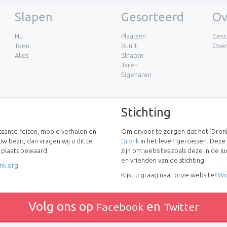
Slapen
Gesorteerd
Ov
Nu
Plaatsen
Gesc
Toen
Buurt
Ove
Alles
Straten
Jaren
Eigenaren
Stichting
essante feiten, mooie verhalen en
Om ervoor te zorgen dat het 'Dronk
uw bezit, dan vragen wij u dit te
Dronk
in het leven geroepen. Deze
w plaats bewaard.
zijn om websites zoals deze in de 
en vrienden van de stichting.
nk.org
Kijkt u graag naar onze website?
Wo
Volg ons op
en
Facebook
Twitter