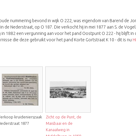
s de oude nummering bevond in wijk O 222, was eigendom van Barend de
n de Nederstraat, op O 187. Die verkocht hij in mei 1877 aan S. de Vogel.
 1882 een vergunning aan voor het pand Oostpunt O 222 - hij blijft in d
nisse die deze gebruikt voor het pand Korte Gortstraat K 10 - dit is nu
H
erkoop kruidenierszaak
Zicht op de Punt, de
ederstraat 1877
Maisbaai en de
Kanaalweg in