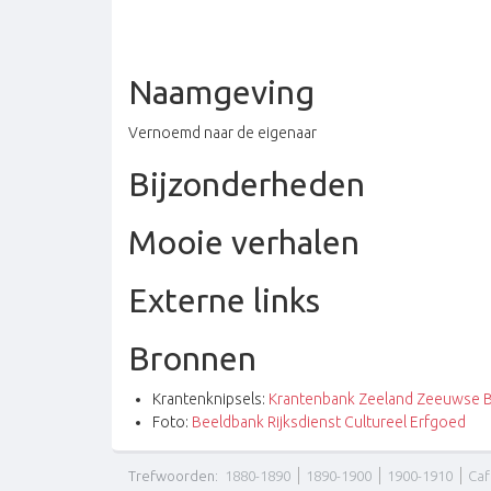
Naamgeving
Vernoemd naar de eigenaar
Bijzonderheden
Mooie verhalen
Externe links
Bronnen
Krantenknipsels:
Krantenbank Zeeland Zeeuwse B
Foto:
Beeldbank Rijksdienst Cultureel Erfgoed
Trefwoorden
:
1880-1890
1890-1900
1900-1910
Ca