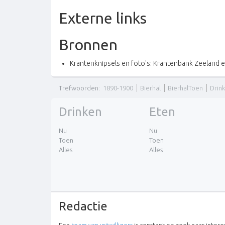
Externe links
Bronnen
Krantenknipsels en foto's: Krantenbank Zeeland
Trefwoorden
:
1890-1900
Bierhal
BierhalToen
Drin
Drinken
Eten
Nu
Nu
Toen
Toen
Alles
Alles
Redactie
Een
team van vrijwilligers
is constant op zoek naar inter