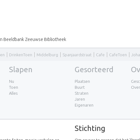
 en Beeldbank Zeeuwse Bibliotheek
ken
DrinkenToen
Middelburg
Spanjaardstraat
Cafe
CafeToen
Joha
Slapen
Gesorteerd
Ov
Nu
Plaatsen
Gesc
Toen
Buurt
Ove
Alles
Straten
Jaren
Eigenaren
Stichting
essante feiten, mooie verhalen en
Om ervoor te zorgen dat het 'Dronk