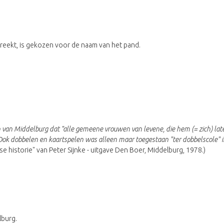
reekt, is gekozen voor de naam van het pand.
van Middelburg dat "alle gemeene vrouwen van levene, die hem (= zich) l
 dobbelen en kaartspelen was alleen maar toegestaan "ter dobbelscole" in 
gse historie" van Peter Sijnke - uitgave Den Boer, Middelburg, 1978.)
lburg.