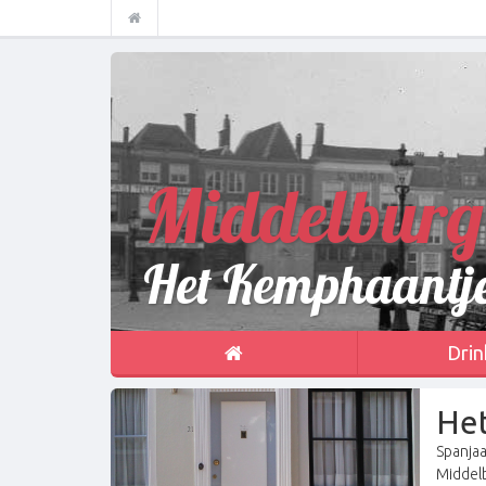
Middelburg
Het Kemphaantj
Drin
He
Spanjaa
Middel