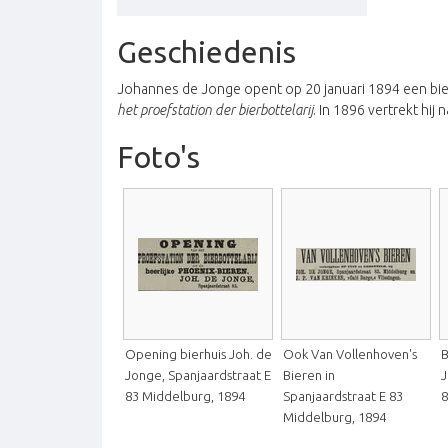
Geschiedenis
Johannes de Jonge opent op 20 januari 1894 een bierh
het proefstation der bierbottelarij
. In 1896 vertrekt hij 
Foto's
Opening bierhuis Joh. de
Ook Van Vollenhoven's
B
Jonge, Spanjaardstraat E
Bieren in
J
83 Middelburg, 1894
Spanjaardstraat E 83
8
Middelburg, 1894