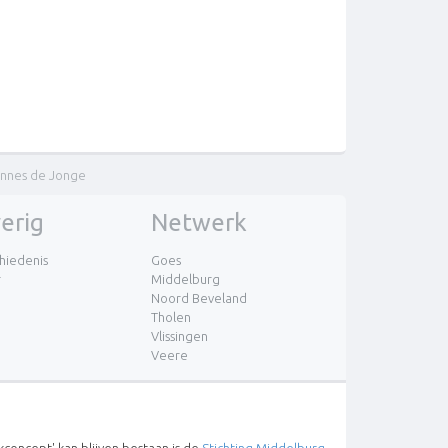
nnes de Jonge
erig
Netwerk
hiedenis
Goes
r
Middelburg
Noord Beveland
Tholen
Vlissingen
Veere
concept' kan blijven bestaan is de
Stichting Middelburg