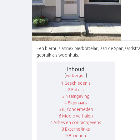
Een bierhuis annex bierbottelarij aan de Spanjaardstr
gebruik als woonhuis.
Inhoud
[
verbergen
]
1
Geschiedenis
2
Foto's
3
Naamgeving
4
Eigenaars
5
Bijzonderheden
6
Mooie verhalen
7
Adres en contactgevens
8
Externe links
9
Bronnen