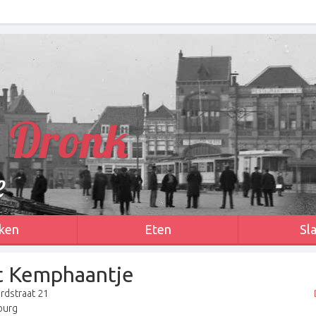
 Dronk
e
ken
Eten
Sl
t Kemphaantje
rdstraat 21
burg