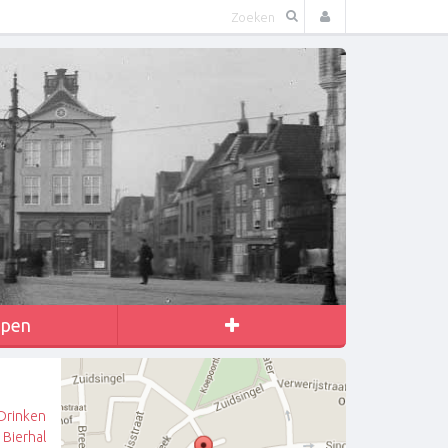
apen
Drinken
Bierhal