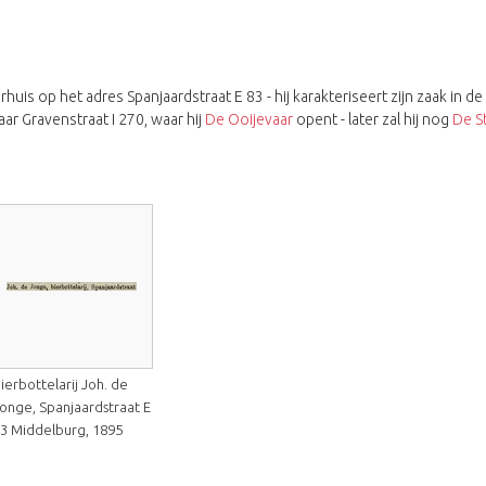
uis op het adres Spanjaardstraat E 83 - hij karakteriseert zijn zaak in
naar Gravenstraat I 270, waar hij
De Ooijevaar
opent - later zal hij nog
De S
ierbottelarij Joh. de
onge, Spanjaardstraat E
3 Middelburg, 1895