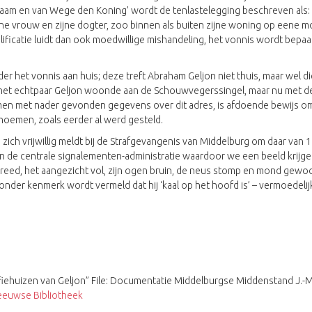
 Naam en van Wege den Koning’ wordt de tenlastelegging beschreven als: 
ijne vrouw en zijne dogter, zoo binnen als buiten zijne woning op eene 
ficatie luidt dan ook moedwillige mishandeling, het vonnis wordt bepa
 het vonnis aan huis; deze treft Abraham Geljon niet thuis, maar wel di
 het echtpaar Geljon woonde aan de Schouwvegerssingel, maar nu met de
en met nader gevonden gegevens over dit adres, is afdoende bewijs om d
noemen, zoals eerder al werd gesteld.
zich vrijwillig meldt bij de Strafgevangenis van Middelburg om daar van 
 in de centrale signalementen-administratie waardoor we een beeld krijgen v
n breed, het aangezicht vol, zijn ogen bruin, de neus stomp en mond gewo
ijzonder kenmerk wordt vermeld dat hij ‘kaal op het hoofd is’ – vermoedel
huizen van Geljon” File: Documentatie Middelburgse Middenstand J.-M.A.T
eeuwse Bibliotheek