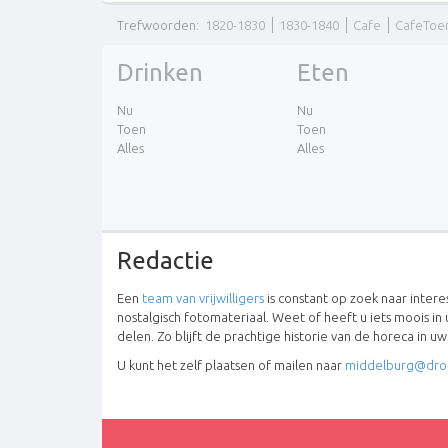
Trefwoorden
:
1820-1830
1830-1840
Cafe
CafeToe
Drinken
Eten
Nu
Nu
Toen
Toen
Alles
Alles
Redactie
Een
team van vrijwilligers
is constant op zoek naar inter
nostalgisch fotomateriaal. Weet of heeft u iets moois in 
delen. Zo blijft de prachtige historie van de horeca in u
U kunt het zelf plaatsen of mailen naar
middelburg@dro