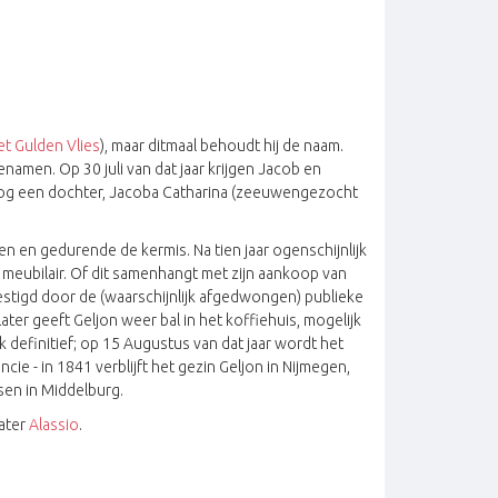
et Gulden Vlies
), maar ditmaal behoudt hij de naam.
namen. Op 30 juli van dat jaar krijgen Jacob en
 nog een dochter, Jacoba Catharina (zeeuwengezocht
n en gedurende de kermis. Na tien jaar ogenschijnlijk
t meubilair. Of dit samenhangt met zijn aankoop van
bevestigd door de (waarschijnlijk afgedwongen) publieke
er geeft Geljon weer bal in het koffiehuis, mogelijk
 definitief; op 15 Augustus van dat jaar wordt het
cie - in 1841 verblijft het gezin Geljon in Nijmegen,
sen in Middelburg.
later
Alassio
.