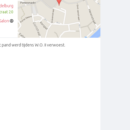
delburg
traat 20
Salon
 pand werd tijdens W.O. II verwoest.