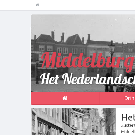
Middelburg
Het Nederlandsch
Drin
Het
Zusters
Middel