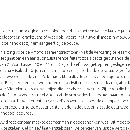
 het niet mogelijk een compleet beeld te schetsen van de laatste jaren va
geldzorgen, drankzucht of wat ook - vooral het huwelijk met zijn vrouw 
t de hand dat zij hem aangeeft bij de politie.
n zitting voor de Arrondissementsrechtbank valt de verklaring te lezen 
ier. Het gaat om een aantal ontluisterende feiten; zoals dat zij gedurende 
an 21 April tussen 10 en 11 uur. Geljon heeft haar getrapt en geslagen 
riana Elisabeth Geljon en daarna gooide hij hen beide op straat. Zijzel
 zij gewond aan de arm. Ze benadrukt na dit alles dat haar echtgenoot
e. Er zijn echter nog twee heren die welwillend zijn een verklaring af t
wee Middelburgers die wat bijverdienen als nachtwakers. Zij liepen die b
e Schouwvegerssingel vinden zij de vrouw des huizes met haar dochte
n, maar hij weigert dit en gaat zelfs zover in zijn woede dat hij al ‘vloe
 vergezeld ging, zoodat zij achteruit deinsde’. Geljon slaat de deur we
het politiebureau.
uw direct kenbaar maakte dat haar man niet beschonken was. Dit moet e
te stellen. Geljon zelf laat verstek gaan. De officier van justitie verzo