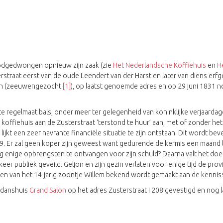
noodgedwongen opnieuw zijn zaak (zie
Het Nederlandsche Koffiehuis
en
H
straat eerst van de oude Leendert van der Harst en later van diens erfge
ljon (zeeuwengezocht
[1]
), op laatst genoemde adres en op 29 juni 1831
 regelmaat bals, onder meer ter gelegenheid van koninklijke verjaardage
t koffiehuis aan de Zusterstraat ‘terstond te huur’ aan, met of zonder he
r lijkt een zeer navrante financiële situatie te zijn ontstaan. Dit wordt 
. Er zal geen koper zijn geweest want gedurende de kermis een maand lat
og enige opbrengsten te ontvangen voor zijn schuld? Daarna valt het doek
r publiek geveild. Geljon en zijn gezin verlaten voor enige tijd de provin
en van het 14-jarig zoontje Willem bekend wordt gemaakt aan de kennis
 danshuis
Grand Salon
op het adres Zusterstraat I 208 gevestigd en nog 