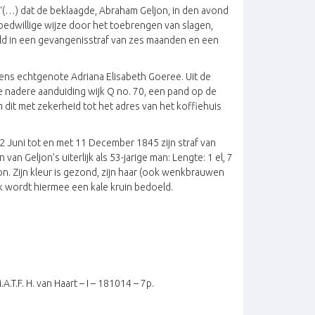
‘(…) dat de beklaagde, Abraham Geljon, in den avond
moedwillige wijze door het toebrengen van slagen,
ald in een gevangenisstraf van zes maanden en een
ens echtgenote Adriana Elisabeth Goeree. Uit de
 nadere aanduiding wijk Q no. 70, een pand op de
it met zekerheid tot het adres van het koffiehuis
12 Juni tot en met 11 December 1845 zijn straf van
an Geljon’s uiterlijk als 53-jarige man: Lengte: 1 el, 7
on. Zijn kleur is gezond, zijn haar (ook wenkbrauwen
ijk wordt hiermee een kale kruin bedoeld.
.F. H. van Haart – I – 181014 – 7p.