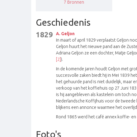
7
Bronnen
Geschiedenis
1829
A. Geljon
In maart of april 1829 verplaatst Geljon 
Geljon huurt het nieuwe pand aan de Zuster
Adriana Geljon ze een dochter, Matje Ge
[2]
).
In de komende jaren houdt Geljon met grote
succesvolle zaken biedt hij in Mei 1839 he
het gehuurde pand is niet duidelijk, maar e
verkoop van het koffiehuis op 27 Juni 1839
is hij aangebleven als kastelein om toch n
Nederlandsche Koffijhuis voor de tweede kee
blijkens een annonce waarmee het overlijd
Rond 1865 werd het café annex koffie- en
Foto's