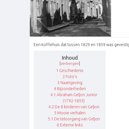
Een koffiehuis dat tussen 1829 en 1839 was gevestigd
Inhoud
[
verbergen
]
1
Geschiedenis
2
Foto's
3
Naamgeving
4
Bijzonderheden
4.1
Abraham Geljon Junior
(1792-1855)
4.2
De 8 kinderen van Geljon
5
Mooie verhalen
5.1
De teloorgang van Geljon
6
Externe links