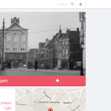
apen
Drinken
Cafe