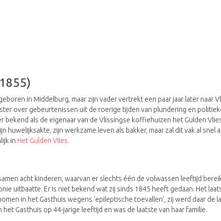
-1855)
boren in Middelburg, maar zijn vader vertrekt een paar jaar later naar V
ster over gebeurtenissen uit de roerige tijden van plundering en politiek
der bekend als de eigenaar van de Vlissingse koffiehuizen het Gulden Vli
jn huwelijksakte, zijn werkzame leven als bakker, maar zal dit vak al snel
ijk in
Het Gulden Vlies
.
amen acht kinderen, waarvan er slechts één de volwassen leeftijd berei
nie uitbaatte. Er is niet bekend wat zij sinds 1845 heeft gedaan. Het laatst
 in het Gasthuis wegens ‘epileptische toevallen’, zij werd daar de laa
 het Gasthuis op 44-jarige leeftijd en was de laatste van haar familie.