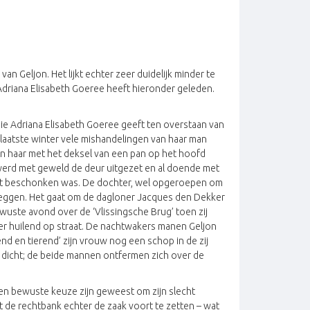
n Geljon. Het lijkt echter zeer duidelijk minder te
Adriana Elisabeth Goeree heeft hieronder geleden.
die Adriana Elisabeth Goeree geeft ten overstaan van
de laatste winter vele mishandelingen van haar man
en haar met het deksel van een pan op het hoofd
f werd met geweld de deur uitgezet en al doende met
 niet beschonken was. De dochter, wel opgeroepen om
e leggen. Het gaat om de dagloner Jacques den Dekker
ewuste avond over de ‘Vlissingsche Brug’ toen zij
r huilend op straat. De nachtwakers manen Geljon
kend en tierend’ zijn vrouw nog een schop in de zij
er dicht; de beide mannen ontfermen zich over de
en bewuste keuze zijn geweest om zijn slecht
ekt de rechtbank echter de zaak voort te zetten – wat