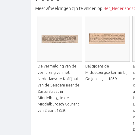
Meer afbeeldingen zijn te vinden op
Het_Nederlandsc
De vermelding van de
Bal tijdens de
B
verhuizing van het
Middelburgse kermis bij
d
Nederlansche Koffijhuis
Geljon, in juli 1839
e
van de Seisdam naar de
o
Zusterstraat in
a
Middelburg, in de
i
Middelburgsch Courant
E
van 2 april 1829.
o
v
s
D