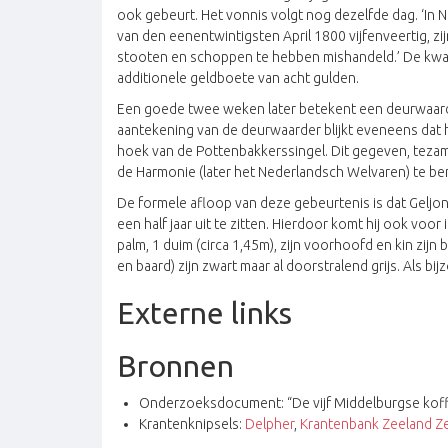
ook gebeurt. Het vonnis volgt nog dezelfde dag. ‘In
van den eenentwintigsten April 1800 vijfenveertig, z
stooten en schoppen te hebben mishandeld.’ De kwali
additionele geldboete van acht gulden.
Een goede twee weken later betekent een deurwaarder
aantekening van de deurwaarder blijkt eveneens dat
hoek van de Pottenbakkerssingel. Dit gegeven, tezam
de Harmonie (later het Nederlandsch Welvaren) te be
De formele afloop van deze gebeurtenis is dat Geljon 
een half jaar uit te zitten. Hierdoor komt hij ook voor
palm, 1 duim (circa 1,45m), zijn voorhoofd en kin zij
en baard) zijn zwart maar al doorstralend grijs. Als b
Externe links
Bronnen
Onderzoeksdocument: “De vijf Middelburgse koffie
Krantenknipsels:
Delpher
,
Krantenbank Zeeland Z