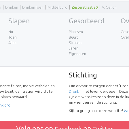
n
Drinken
DrinkenToen
Middelburg
Zusterstraat 20
A. Geljon
Slapen
Gesorteerd
Ov
Nu
Plaatsen
Gesc
Toen
Buurt
Ove
Alles
Straten
Jaren
Eigenaren
Stichting
essante feiten, mooie verhalen en
Om ervoor te zorgen dat het 'Dronk
uw bezit, dan vragen wij u dit te
Dronk
in het leven geroepen. Deze
w plaats bewaard.
zijn om websites zoals deze in de 
en vrienden van de stichting.
nk.org
Kijkt u graag naar onze website?
Wo
Volg ons op
en
Facebook
Twitter