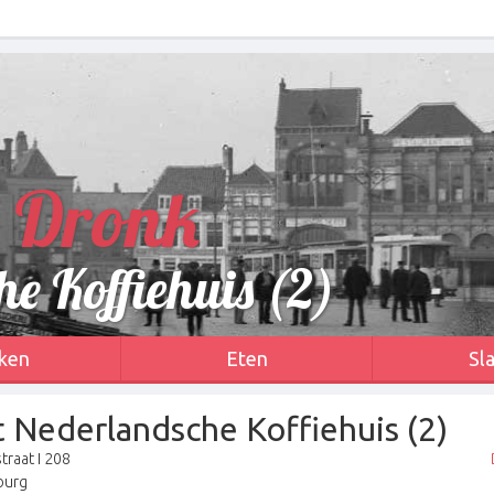
 Dronk
e Koffiehuis (2)
ken
Eten
Sl
 Nederlandsche Koffiehuis (2)
traat I 208
burg