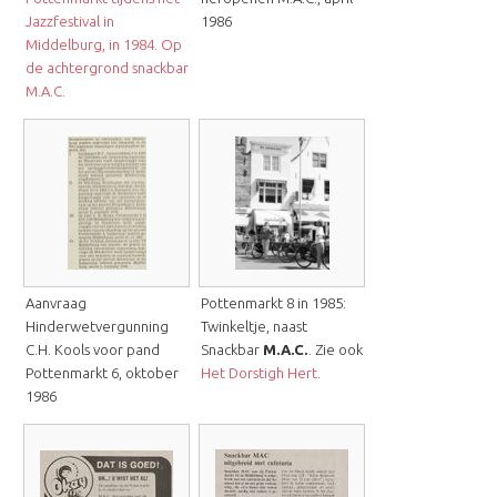
Jazzfestival in
1986
Middelburg, in 1984. Op
de achtergrond snackbar
M.A.C.
Aanvraag
Pottenmarkt 8 in 1985:
Hinderwetvergunning
Twinkeltje, naast
C.H. Kools voor pand
Snackbar
M.A.C.
. Zie ook
Pottenmarkt 6, oktober
Het Dorstigh Hert
.
1986