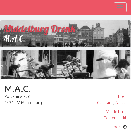
Toggl
navig
Middelburg Dronk
M.A.C.
M.A.C.
Pottenmarkt 6
Eten
4331 LM Middelburg
Cafetaria
,
Afhaal
Middelburg
Pottenmarkt
Joost