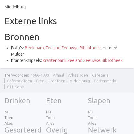
Middelburg
Externe links
Bronnen
Foto's:
Beeldbank Zeeland Zeeuwse Bibliotheek
, Hermen
Mulder
Krantenknipsels:
Krantenbank Zeeland Zeeuwse Bibliotheek
Trefwoorden
:
1980-1990
Afhaal
AfhaalToen
Cafetaria
CafetariaToen
Eten
EtenToen
Middelburg
Pottenmarkt
C.H. Kools
Drinken
Eten
Slapen
Nu
Nu
Nu
Toen
Toen
Toen
Alles
Alles
Alles
Gesorteerd
Overig
Netwerk