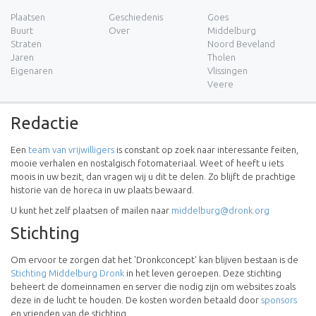
Plaatsen
Geschiedenis
Goes
Buurt
Over
Middelburg
Straten
Noord Beveland
Jaren
Tholen
Eigenaren
Vlissingen
Veere
Redactie
Een
team van vrijwilligers
is constant op zoek naar interessante feiten,
mooie verhalen en nostalgisch fotomateriaal. Weet of heeft u iets
moois in uw bezit, dan vragen wij u dit te delen. Zo blijft de prachtige
historie van de horeca in uw plaats bewaard.
U kunt het zelf plaatsen of mailen naar
middelburg@dronk.org
Stichting
Om ervoor te zorgen dat het 'Dronkconcept' kan blijven bestaan is de
Stichting Middelburg Dronk
in het leven geroepen. Deze stichting
beheert de domeinnamen en server die nodig zijn om websites zoals
deze in de lucht te houden. De kosten worden betaald door
sponsors
en vrienden van de stichting.