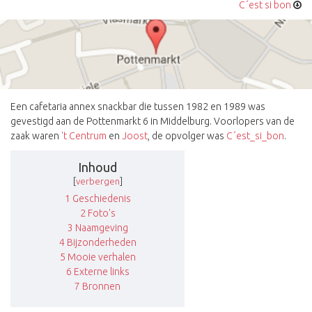
C´est si bon
Een cafetaria annex snackbar die tussen 1982 en 1989 was
gevestigd aan de Pottenmarkt 6 in Middelburg. Voorlopers van de
zaak waren
't Centrum
en
Joost
, de opvolger was
C´est_si_bon
.
Inhoud
[
verbergen
]
1
Geschiedenis
2
Foto's
3
Naamgeving
4
Bijzonderheden
5
Mooie verhalen
6
Externe links
7
Bronnen