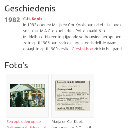
Geschiedenis
1982
C.H. Kools
In 1982 openen Marja en Cor Kools hun cafetaria annex
snackbar M.A.C. op het adres Pottenmarkt 6 in
Middelburg. Na een ingrijpende verbouwing heropenen
ze in april 1986 hun zaak die nog steeds delfde naam
draagt. In april 1989 vestigt
C´est si bon
zich in het pand.
Foto's
Een optreden op de
Marja en Cor Kools
Pottenmarkt tijdens het
heropenen M.A.C., april