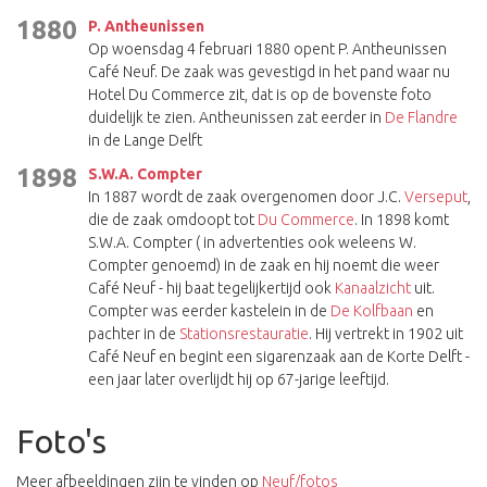
1880
P. Antheunissen
Op woensdag 4 februari 1880 opent P. Antheunissen
Café Neuf. De zaak was gevestigd in het pand waar nu
Hotel Du Commerce zit, dat is op de bovenste foto
duidelijk te zien. Antheunissen zat eerder in
De Flandre
in de Lange Delft
1898
S.W.A. Compter
In 1887 wordt de zaak overgenomen door J.C.
Verseput
,
die de zaak omdoopt tot
Du Commerce
. In 1898 komt
S.W.A. Compter ( in advertenties ook weleens W.
Compter genoemd) in de zaak en hij noemt die weer
Café Neuf - hij baat tegelijkertijd ook
Kanaalzicht
uit.
Compter was eerder kastelein in de
De Kolfbaan
en
pachter in de
Stationsrestauratie
. Hij vertrekt in 1902 uit
Café Neuf en begint een sigarenzaak aan de Korte Delft -
een jaar later overlijdt hij op 67-jarige leeftijd.
Foto's
Meer afbeeldingen zijn te vinden op
Neuf/fotos