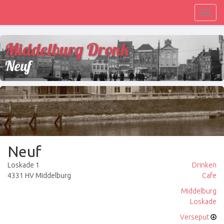
Toggl
navig
Middelburg Dronk
Neuf
Neuf
Loskade 1
Drinken
4331 HV Middelburg
Cafe
Middelburg
Loskade
Verseput