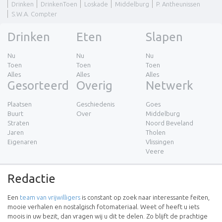
Drinken
DrinkenToen
Loskade
Middelburg
P. Antheunissen
S.W.A. Compter
Drinken
Eten
Slapen
Nu
Nu
Nu
Toen
Toen
Toen
Alles
Alles
Alles
Gesorteerd
Overig
Netwerk
Plaatsen
Geschiedenis
Goes
Buurt
Over
Middelburg
Straten
Noord Beveland
Jaren
Tholen
Eigenaren
Vlissingen
Veere
Redactie
Een
team van vrijwilligers
is constant op zoek naar interessante feiten,
mooie verhalen en nostalgisch fotomateriaal. Weet of heeft u iets
moois in uw bezit, dan vragen wij u dit te delen. Zo blijft de prachtige