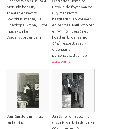
Zicht op Wöhler in 1964.
Optreden Home of
Met links het City
Brew in de foyer van de
Theater en rechts
City met rechts
Sporthuis Imanse, De
basgitarist Leo Pouwer
Goedkope Simon, Tilroe,
en centraal Paul Scholten
muziekwinkel
en Wim Snijders (met
Wagenvoort en Jamin
hoed en bijgenaamd
Chef
) respectievelijk
eigenaar en
personeelslid van de
Zanzibar (2)
Wim Snijders in innige
Jan Scherjon Edelsmid
omhelzing
organiseerde in de jaren
60 samen met Paul