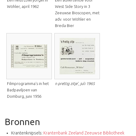
Een heus Lowryorgel in
Een advertentie voor
Wöhler, april 1962
West Side Story in 3
Zeeuwse Bioscopen, met
adv. voor Wöhler en
Breda Bier
Filmprogramma's in het
n prettig zitje', juli 1965
Badpaviljoen van
Domburg, juni 1956
Bronnen
Krantenknipsels:
Krantenbank Zeeland Zeeuwse Bibliotheek