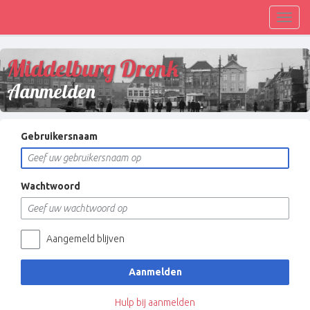
Toggl
navig
Middelburg Dronk
Aanmelden
Gebruikersnaam
Wachtwoord
Aangemeld blijven
Aanmelden
Hulp bij aanmelden