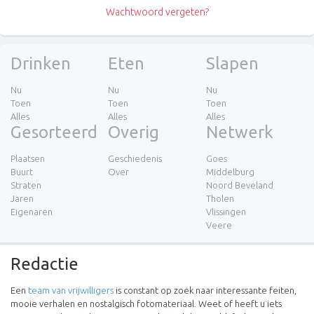
Wachtwoord vergeten?
Drinken
Eten
Slapen
Nu
Nu
Nu
Toen
Toen
Toen
Alles
Alles
Alles
Gesorteerd
Overig
Netwerk
Plaatsen
Geschiedenis
Goes
Buurt
Over
Middelburg
Straten
Noord Beveland
Jaren
Tholen
Eigenaren
Vlissingen
Veere
Redactie
Een
team van vrijwilligers
is constant op zoek naar interessante feiten,
mooie verhalen en nostalgisch fotomateriaal. Weet of heeft u iets