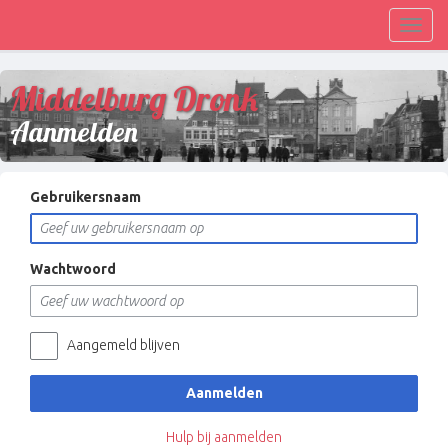
Toggl
navig
Middelburg Dronk
Aanmelden
Gebruikersnaam
Wachtwoord
Aangemeld blijven
Aanmelden
Hulp bij aanmelden