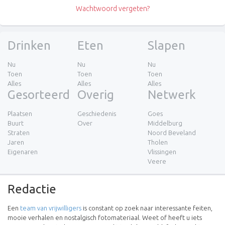
Wachtwoord vergeten?
Drinken
Eten
Slapen
Nu
Nu
Nu
Toen
Toen
Toen
Alles
Alles
Alles
Gesorteerd
Overig
Netwerk
Plaatsen
Geschiedenis
Goes
Buurt
Over
Middelburg
Straten
Noord Beveland
Jaren
Tholen
Eigenaren
Vlissingen
Veere
Redactie
Een
team van vrijwilligers
is constant op zoek naar interessante feiten,
mooie verhalen en nostalgisch fotomateriaal. Weet of heeft u iets