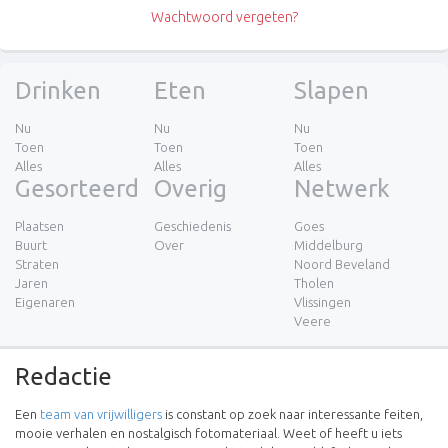
Wachtwoord vergeten?
Drinken
Eten
Slapen
Nu
Nu
Nu
Toen
Toen
Toen
Alles
Alles
Alles
Gesorteerd
Overig
Netwerk
Plaatsen
Geschiedenis
Goes
Buurt
Over
Middelburg
Straten
Noord Beveland
Jaren
Tholen
Eigenaren
Vlissingen
Veere
Redactie
Een
team van vrijwilligers
is constant op zoek naar interessante feiten,
mooie verhalen en nostalgisch fotomateriaal. Weet of heeft u iets