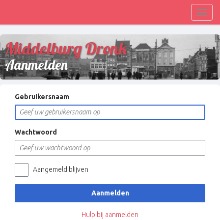
Toggl
navig
Middelburg Dronk
Aanmelden
Gebruikersnaam
Wachtwoord
Aangemeld blijven
Aanmelden
Hulp bij aanmelden