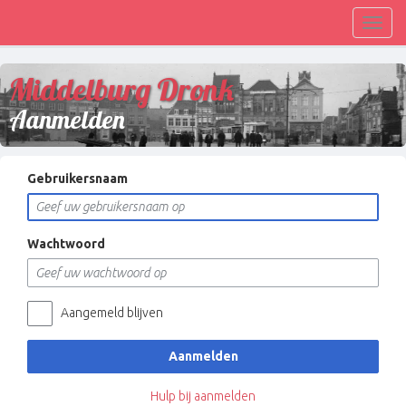
Toggl
navig
Middelburg Dronk
Aanmelden
Gebruikersnaam
Wachtwoord
Aangemeld blijven
Aanmelden
Hulp bij aanmelden