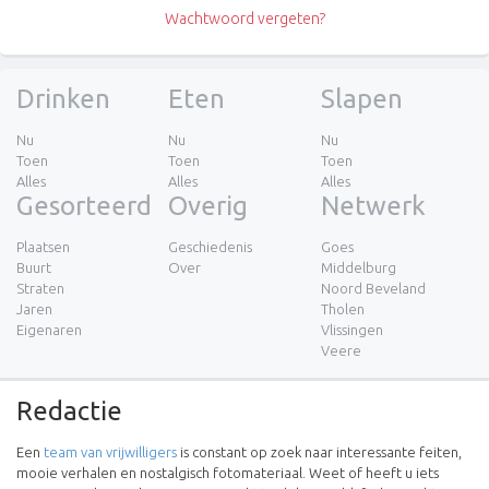
Wachtwoord vergeten?
Drinken
Eten
Slapen
Nu
Nu
Nu
Toen
Toen
Toen
Alles
Alles
Alles
Gesorteerd
Overig
Netwerk
Plaatsen
Geschiedenis
Goes
Buurt
Over
Middelburg
Straten
Noord Beveland
Jaren
Tholen
Eigenaren
Vlissingen
Veere
Redactie
Een
team van vrijwilligers
is constant op zoek naar interessante feiten,
mooie verhalen en nostalgisch fotomateriaal. Weet of heeft u iets