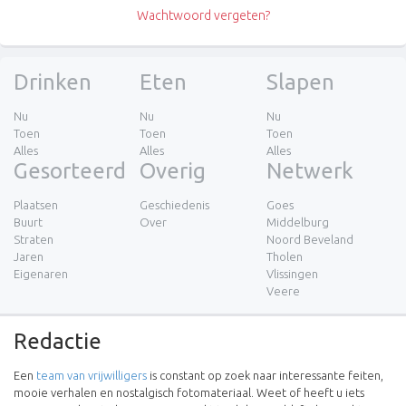
Wachtwoord vergeten?
Drinken
Eten
Slapen
Nu
Nu
Nu
Toen
Toen
Toen
Alles
Alles
Alles
Gesorteerd
Overig
Netwerk
Plaatsen
Geschiedenis
Goes
Buurt
Over
Middelburg
Straten
Noord Beveland
Jaren
Tholen
Eigenaren
Vlissingen
Veere
Redactie
Een
team van vrijwilligers
is constant op zoek naar interessante feiten,
mooie verhalen en nostalgisch fotomateriaal. Weet of heeft u iets