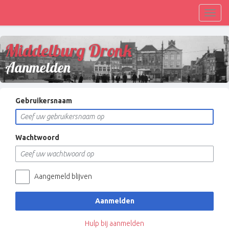
Toggl
navig
Middelburg Dronk
Aanmelden
Gebruikersnaam
Wachtwoord
Aangemeld blijven
Aanmelden
Hulp bij aanmelden