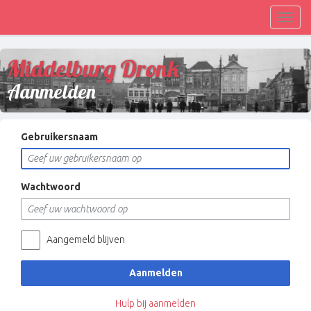
Toggl
navig
Middelburg Dronk
Aanmelden
Gebruikersnaam
Wachtwoord
Aangemeld blijven
Aanmelden
Hulp bij aanmelden