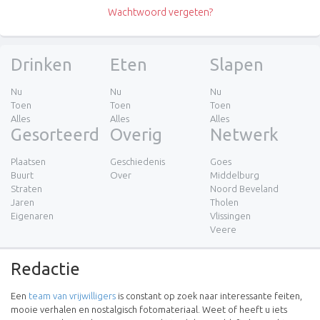
Wachtwoord vergeten?
Drinken
Eten
Slapen
Nu
Nu
Nu
Toen
Toen
Toen
Alles
Alles
Alles
Gesorteerd
Overig
Netwerk
Plaatsen
Geschiedenis
Goes
Buurt
Over
Middelburg
Straten
Noord Beveland
Jaren
Tholen
Eigenaren
Vlissingen
Veere
Redactie
Een
team van vrijwilligers
is constant op zoek naar interessante feiten,
mooie verhalen en nostalgisch fotomateriaal. Weet of heeft u iets