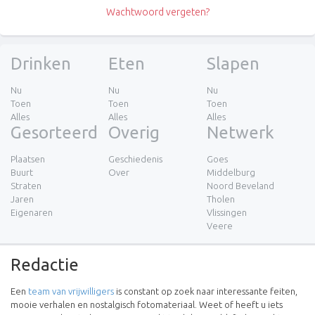
Wachtwoord vergeten?
Drinken
Eten
Slapen
Nu
Nu
Nu
Toen
Toen
Toen
Alles
Alles
Alles
Gesorteerd
Overig
Netwerk
Plaatsen
Geschiedenis
Goes
Buurt
Over
Middelburg
Straten
Noord Beveland
Jaren
Tholen
Eigenaren
Vlissingen
Veere
Redactie
Een
team van vrijwilligers
is constant op zoek naar interessante feiten,
mooie verhalen en nostalgisch fotomateriaal. Weet of heeft u iets