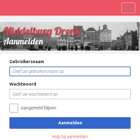
Toggl
navig
Middelburg Dronk
Aanmelden
Gebruikersnaam
Wachtwoord
Aangemeld blijven
Aanmelden
Hulp bij aanmelden