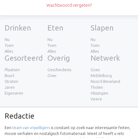
Wachtwoord vergeten?
Drinken
Eten
Slapen
Nu
Nu
Nu
Toen
Toen
Toen
Alles
Alles
Alles
Gesorteerd
Overig
Netwerk
Plaatsen
Geschiedenis
Goes
Buurt
Over
Middelburg
Straten
Noord Beveland
Jaren
Tholen
Eigenaren
Vlissingen
Veere
Redactie
Een
team van vrijwilligers
is constant op zoek naar interessante feiten,
mooie verhalen en nostalgisch fotomateriaal. Weet of heeft u iets