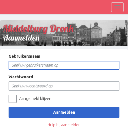
Toggl
navig
Middelburg Dronk
Aanmelden
Gebruikersnaam
Wachtwoord
Aangemeld blijven
Aanmelden
Hulp bij aanmelden