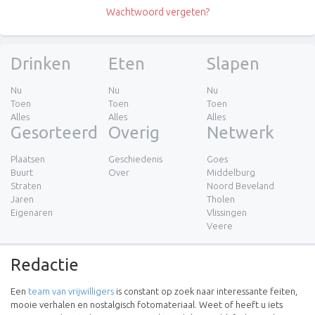
Wachtwoord vergeten?
Drinken
Eten
Slapen
Nu
Nu
Nu
Toen
Toen
Toen
Alles
Alles
Alles
Gesorteerd
Overig
Netwerk
Plaatsen
Geschiedenis
Goes
Buurt
Over
Middelburg
Straten
Noord Beveland
Jaren
Tholen
Eigenaren
Vlissingen
Veere
Redactie
Een
team van vrijwilligers
is constant op zoek naar interessante feiten,
mooie verhalen en nostalgisch fotomateriaal. Weet of heeft u iets