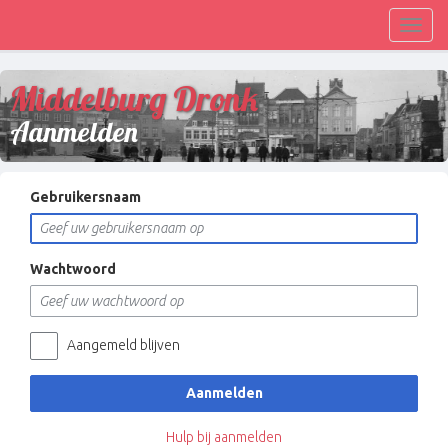
Toggl
navig
Middelburg Dronk
Aanmelden
Gebruikersnaam
Wachtwoord
Aangemeld blijven
Aanmelden
Hulp bij aanmelden