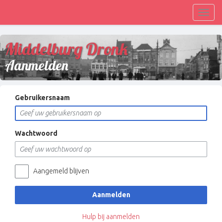
Toggl
navig
Middelburg Dronk
Aanmelden
Gebruikersnaam
Wachtwoord
Aangemeld blijven
Aanmelden
Hulp bij aanmelden