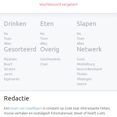
Wachtwoord vergeten?
Drinken
Eten
Slapen
Nu
Nu
Nu
Toen
Toen
Toen
Alles
Alles
Alles
Gesorteerd
Overig
Netwerk
Plaatsen
Geschiedenis
Goes
Buurt
Over
Middelburg
Straten
Noord Beveland
Jaren
Tholen
Eigenaren
Vlissingen
Veere
Redactie
Een
team van vrijwilligers
is constant op zoek naar interessante feiten,
mooie verhalen en nostalgisch fotomateriaal. Weet of heeft u iets