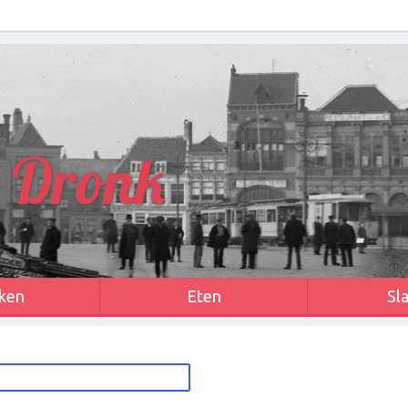
 Dronk
ken
Eten
Sl