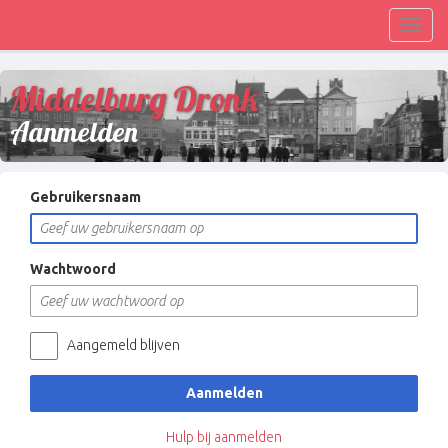
Toggl
navig
Middelburg Dronk
Aanmelden
Gebruikersnaam
Wachtwoord
Aangemeld blijven
Aanmelden
Hulp bij aanmelden