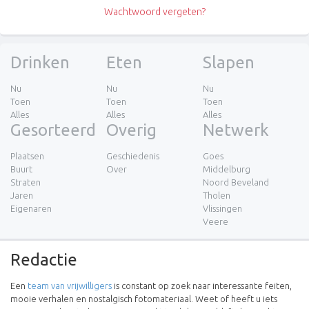
Wachtwoord vergeten?
Drinken
Eten
Slapen
Nu
Nu
Nu
Toen
Toen
Toen
Alles
Alles
Alles
Gesorteerd
Overig
Netwerk
Plaatsen
Geschiedenis
Goes
Buurt
Over
Middelburg
Straten
Noord Beveland
Jaren
Tholen
Eigenaren
Vlissingen
Veere
Redactie
Een
team van vrijwilligers
is constant op zoek naar interessante feiten,
mooie verhalen en nostalgisch fotomateriaal. Weet of heeft u iets