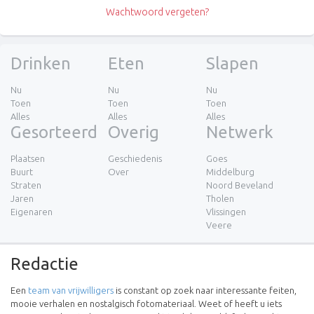
Wachtwoord vergeten?
Drinken
Eten
Slapen
Nu
Nu
Nu
Toen
Toen
Toen
Alles
Alles
Alles
Gesorteerd
Overig
Netwerk
Plaatsen
Geschiedenis
Goes
Buurt
Over
Middelburg
Straten
Noord Beveland
Jaren
Tholen
Eigenaren
Vlissingen
Veere
Redactie
Een
team van vrijwilligers
is constant op zoek naar interessante feiten,
mooie verhalen en nostalgisch fotomateriaal. Weet of heeft u iets