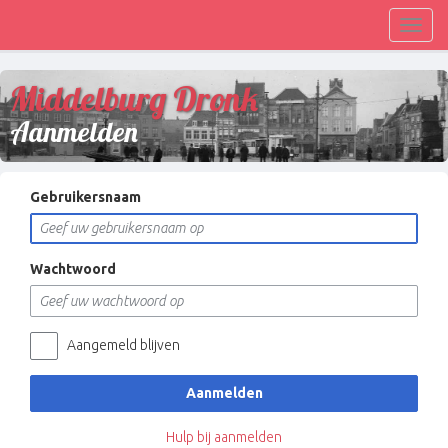
Toggl
navig
Middelburg Dronk
Aanmelden
Gebruikersnaam
Wachtwoord
Aangemeld blijven
Aanmelden
Hulp bij aanmelden