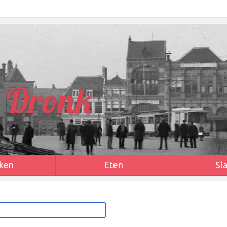
 Dronk
ken
Eten
Sl