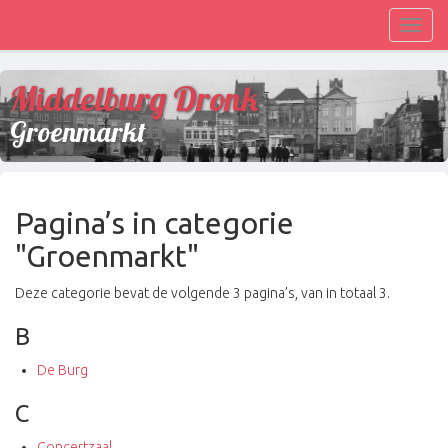
Toggl
navig
Middelburg Dronk
Groenmarkt
Pagina’s in categorie
"Groenmarkt"
Deze categorie bevat de volgende 3 pagina’s, van in totaal 3.
B
De Burg
C
Concertzaal