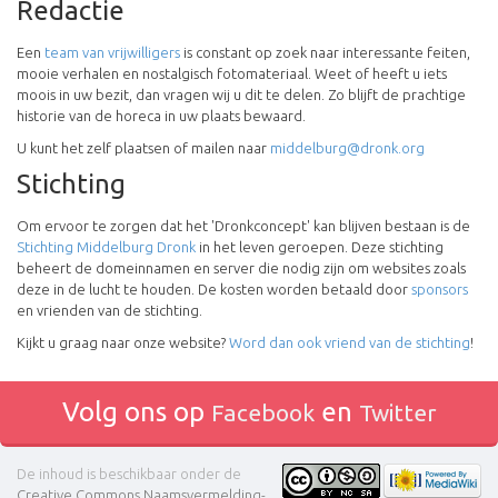
Redactie
Een
team van vrijwilligers
is constant op zoek naar interessante feiten,
mooie verhalen en nostalgisch fotomateriaal. Weet of heeft u iets
moois in uw bezit, dan vragen wij u dit te delen. Zo blijft de prachtige
historie van de horeca in uw plaats bewaard.
U kunt het zelf plaatsen of mailen naar
middelburg@dronk.org
Stichting
Om ervoor te zorgen dat het 'Dronkconcept' kan blijven bestaan is de
Stichting Middelburg Dronk
in het leven geroepen. Deze stichting
beheert de domeinnamen en server die nodig zijn om websites zoals
deze in de lucht te houden. De kosten worden betaald door
sponsors
en vrienden van de stichting.
Kijkt u graag naar onze website?
Word dan ook vriend van de stichting
!
Volg ons op
en
Facebook
Twitter
De inhoud is beschikbaar onder de
Creative Commons Naamsvermelding-