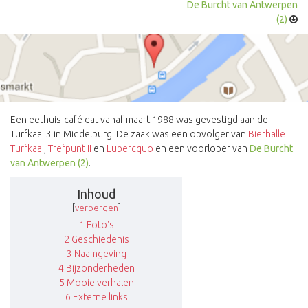
De Burcht van Antwerpen
(2)
Een eethuis-café dat vanaf maart 1988 was gevestigd aan de
Turfkaai 3 in Middelburg. De zaak was een opvolger van
Bierhalle
Turfkaai
,
Trefpunt II
en
Lubercquo
en een voorloper van
De Burcht
van Antwerpen (2)
.
Inhoud
[
verbergen
]
1
Foto's
2
Geschiedenis
3
Naamgeving
4
Bijzonderheden
5
Mooie verhalen
6
Externe links