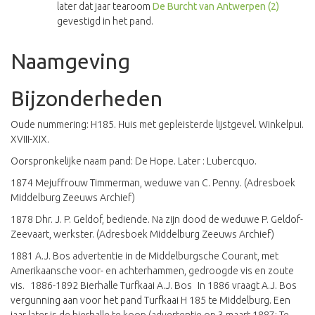
later dat jaar tearoom
De Burcht van Antwerpen (2)
gevestigd in het pand.
Naamgeving
Bijzonderheden
Oude nummering: H185. Huis met gepleisterde lijstgevel. Winkelpui.
XVIII-XIX.
Oorspronkelijke naam pand: De Hope. Later : Lubercquo.
1874 Mejuffrouw Timmerman, weduwe van C. Penny. (Adresboek
Middelburg Zeeuws Archief)
1878 Dhr. J. P. Geldof, bediende. Na zijn dood de weduwe P. Geldof-
Zeevaart, werkster. (Adresboek Middelburg Zeeuws Archief)
1881 A.J. Bos advertentie in de Middelburgsche Courant, met
Amerikaansche voor- en achterhammen, gedroogde vis en zoute
vis. 1886-1892 Bierhalle Turfkaai A.J. Bos In 1886 vraagt A.J. Bos
vergunning aan voor het pand Turfkaai H 185 te Middelburg. Een