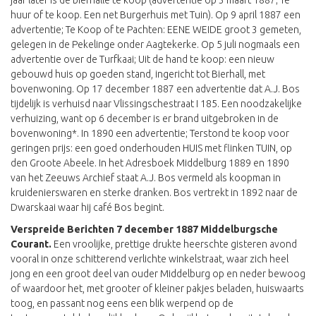
jaar later is de bierhalle te koop (advertentie op 3 maart 1887; Te
huur of te koop. Een net Burgerhuis met Tuin). Op 9 april 1887 een
advertentie; Te Koop of te Pachten: EENE WEIDE groot 3 gemeten,
gelegen in de Pekelinge onder Aagtekerke. Op 5 juli nogmaals een
advertentie over de Turfkaai; Uit de hand te koop: een nieuw
gebouwd huis op goeden stand, ingericht tot Bierhall, met
bovenwoning. Op 17 december 1887 een advertentie dat A.J. Bos
tijdelijk is verhuisd naar Vlissingschestraat I 185. Een noodzakelijke
verhuizing, want op 6 december is er brand uitgebroken in de
bovenwoning*. In 1890 een advertentie; Terstond te koop voor
geringen prijs: een goed onderhouden HUIS met flinken TUIN, op
den Groote Abeele. In het Adresboek Middelburg 1889 en 1890
van het Zeeuws Archief staat A.J. Bos vermeld als koopman in
kruidenierswaren en sterke dranken. Bos vertrekt in 1892 naar de
Dwarskaai waar hij café Bos begint.
Verspreide Berichten 7 december 1887 Middelburgsche
Courant.
Een vroolijke, prettige drukte heerschte gisteren avond
vooral in onze schitterend verlichte winkelstraat, waar zich heel
jong en een groot deel van ouder Middelburg op en neder bewoog
of waardoor het, met grooter of kleiner pakjes beladen, huiswaarts
toog, en passant nog eens een blik werpend op de