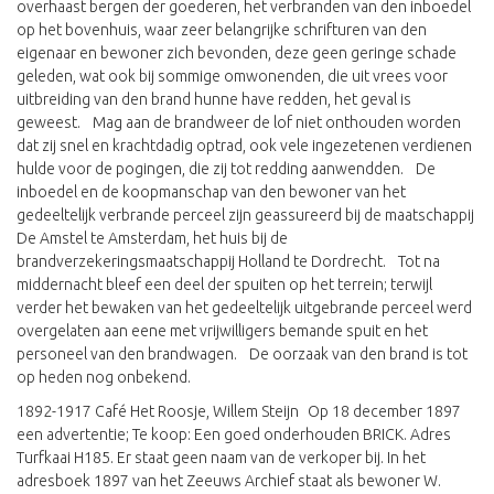
overhaast bergen der goederen, het verbranden van den inboedel
op het bovenhuis, waar zeer belangrijke schrifturen van den
eigenaar en bewoner zich bevonden, deze geen geringe schade
geleden, wat ook bij sommige omwonenden, die uit vrees voor
uitbreiding van den brand hunne have redden, het geval is
geweest. Mag aan de brandweer de lof niet onthouden worden
dat zij snel en krachtdadig optrad, ook vele ingezetenen verdienen
hulde voor de pogingen, die zij tot redding aanwendden. De
inboedel en de koopmanschap van den bewoner van het
gedeeltelijk verbrande perceel zijn geassureerd bij de maatschappij
De Amstel te Amsterdam, het huis bij de
brandverzekeringsmaatschappij Holland te Dordrecht. Tot na
middernacht bleef een deel der spuiten op het terrein; terwijl
verder het bewaken van het gedeeltelijk uitgebrande perceel werd
overgelaten aan eene met vrijwilligers bemande spuit en het
personeel van den brandwagen. De oorzaak van den brand is tot
op heden nog onbekend.
1892-1917 Café Het Roosje, Willem Steijn Op 18 december 1897
een advertentie; Te koop: Een goed onderhouden BRICK. Adres
Turfkaai H185. Er staat geen naam van de verkoper bij. In het
adresboek 1897 van het Zeeuws Archief staat als bewoner W.