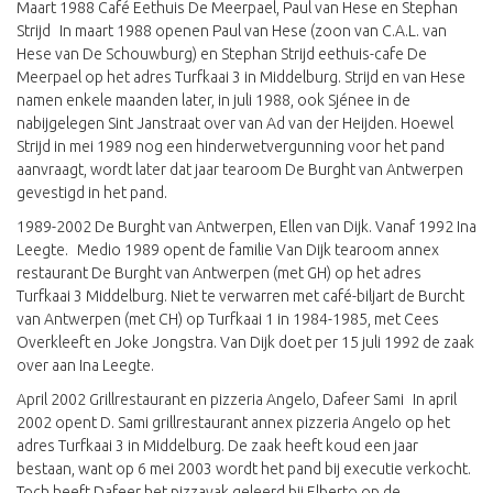
Maart 1988 Café Eethuis De Meerpael, Paul van Hese en Stephan
Strijd In maart 1988 openen Paul van Hese (zoon van C.A.L. van
Hese van De Schouwburg) en Stephan Strijd eethuis-cafe De
Meerpael op het adres Turfkaai 3 in Middelburg. Strijd en van Hese
namen enkele maanden later, in juli 1988, ook Sjénee in de
nabijgelegen Sint Janstraat over van Ad van der Heijden. Hoewel
Strijd in mei 1989 nog een hinderwetvergunning voor het pand
aanvraagt, wordt later dat jaar tearoom De Burght van Antwerpen
gevestigd in het pand.
1989-2002 De Burght van Antwerpen, Ellen van Dijk. Vanaf 1992 Ina
Leegte. Medio 1989 opent de familie Van Dijk tearoom annex
restaurant De Burght van Antwerpen (met GH) op het adres
Turfkaai 3 Middelburg. Niet te verwarren met café-biljart de Burcht
van Antwerpen (met CH) op Turfkaai 1 in 1984-1985, met Cees
Overkleeft en Joke Jongstra. Van Dijk doet per 15 juli 1992 de zaak
over aan Ina Leegte.
April 2002 Grillrestaurant en pizzeria Angelo, Dafeer Sami In april
2002 opent D. Sami grillrestaurant annex pizzeria Angelo op het
adres Turfkaai 3 in Middelburg. De zaak heeft koud een jaar
bestaan, want op 6 mei 2003 wordt het pand bij executie verkocht.
Toch heeft Dafeer het pizzavak geleerd bij Elberto op de