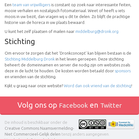
Een
team van vrijwilligers
is constant op zoek naar interessante feiten,
mooie verhalen en nostalgisch fotomateriaal. Weet of heeft u iets
moois in uw bezit, dan vragen wij u dit te delen. Zo blijft de prachtige
historie van de horeca in uw plaats bewaard.
U kunt het zelf plaatsen of mailen naar
middelburg@dronk.org
Stichting
Om ervoor te zorgen dat het 'Dronkconcept' kan blijven bestaan is de
Stichting Middelburg Dronk
in het leven geroepen. Deze stichting
beheert de domeinnamen en server die nodig zijn om websites zoals
deze in de lucht te houden. De kosten worden betaald door
sponsors
en vrienden van de stichting.
Kijkt u graag naar onze website?
Word dan ook vriend van de stichting
!
Volg ons op
en
Facebook
Twitter
De inhoud is beschikbaar onder de
Creative Commons Naamsvermelding-
Niet Commercieel-Gelijk delen
tenzij anders aangegeven.