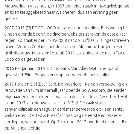
Nieuwedijk in Vlissingen, in 1997 een eigen zaak in Hoogvliet gehad
en toen teruggekeerd naar Walcheren, dus aan ervaring geen
gebrek.
2007-2013 (??) POCO LOCO baby- en kinderkleding Er is weinig te
vinden over dit bedrijf, op diverse websites spreken de data elkaar
tegen. Zo staat er per 31-05-2008 dat op Turfkaai 3 is ingeschreven
Novus Ventus Zeeland met de branche: Algemene burgerlijke en
utiliteitsbouw. Maar een foto uit 2011 laat duidelijk de naam Poco
Loco op de gevel zien.
2016 Per januari 2016 is Dit & Dat & Van Alles Wat in het pand
gevestigd. Elina Poppe verkoopt er tweedehands spullen.
2017 Hard en Ziel (Eet-)Café, Bo Wesdorp Na een verbouwing en
renovatie van ruim anderhalf jaar opende Bo Wesdorp, die eerder
eigenaar en mede-eigenaar was van de cafés Rock Desert en't Hof
in juni 2017 zijn nieuwe zaak Hard & Ziel. De zaak startte
aanvankelijk als een regulier café maar serveerde ook een aantal
weken eten. De Bed & Breakfast besloeg de eerste en tweede
verdieping van het pand. Op 7 oktober 2017 overleed eigenaar Bo,
op 50-jarige leeftijd.