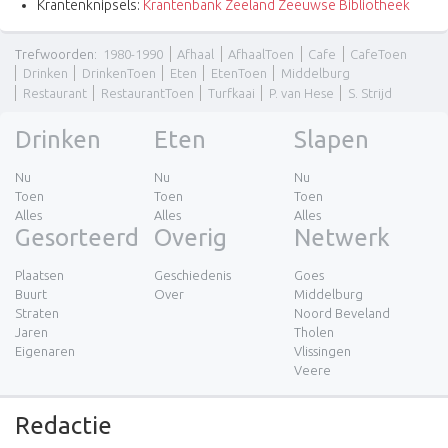
Krantenknipsels:
Krantenbank Zeeland Zeeuwse Bibliotheek
Trefwoorden
:
1980-1990
Afhaal
AfhaalToen
Cafe
CafeToen
Drinken
DrinkenToen
Eten
EtenToen
Middelburg
Restaurant
RestaurantToen
Turfkaai
P. van Hese
S. Strijd
Drinken
Eten
Slapen
Nu
Nu
Nu
Toen
Toen
Toen
Alles
Alles
Alles
Gesorteerd
Overig
Netwerk
Plaatsen
Geschiedenis
Goes
Buurt
Over
Middelburg
Straten
Noord Beveland
Jaren
Tholen
Eigenaren
Vlissingen
Veere
Redactie