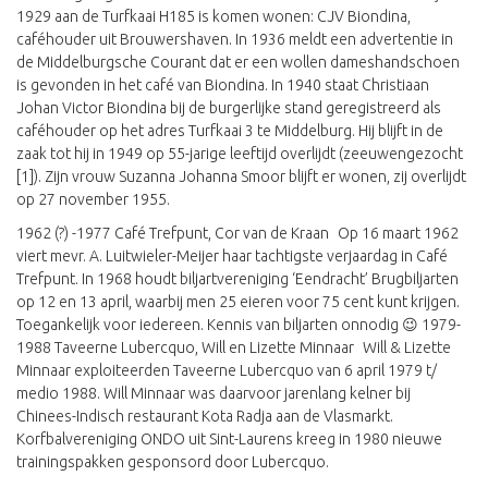
1929 aan de Turfkaai H185 is komen wonen: CJV Biondina,
caféhouder uit Brouwershaven. In 1936 meldt een advertentie in
de Middelburgsche Courant dat er een wollen dameshandschoen
is gevonden in het café van Biondina. In 1940 staat Christiaan
Johan Victor Biondina bij de burgerlijke stand geregistreerd als
caféhouder op het adres Turfkaai 3 te Middelburg. Hij blijft in de
zaak tot hij in 1949 op 55-jarige leeftijd overlijdt (zeeuwengezocht
[1]). Zijn vrouw Suzanna Johanna Smoor blijft er wonen, zij overlijdt
op 27 november 1955.
1962 (?) -1977 Café Trefpunt, Cor van de Kraan Op 16 maart 1962
viert mevr. A. Luitwieler-Meijer haar tachtigste verjaardag in Café
Trefpunt. In 1968 houdt biljartvereniging ‘Eendracht’ Brugbiljarten
op 12 en 13 april, waarbij men 25 eieren voor 75 cent kunt krijgen.
Toegankelijk voor iedereen. Kennis van biljarten onnodig 😉 1979-
1988 Taveerne Lubercquo, Will en Lizette Minnaar Will & Lizette
Minnaar exploiteerden Taveerne Lubercquo van 6 april 1979 t/
medio 1988. Will Minnaar was daarvoor jarenlang kelner bij
Chinees-Indisch restaurant Kota Radja aan de Vlasmarkt.
Korfbalvereniging ONDO uit Sint-Laurens kreeg in 1980 nieuwe
trainingspakken gesponsord door Lubercquo.