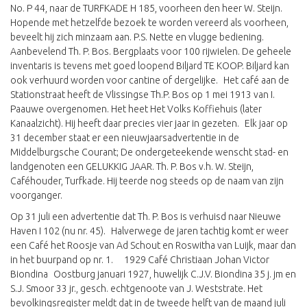
No. P 44, naar de TURFKADE H 185, voorheen den heer W. Steijn.
Hopende met hetzelfde bezoek te worden vereerd als voorheen,
beveelt hij zich minzaam aan. P.S. Nette en vlugge bediening.
Aanbevelend Th. P. Bos. Bergplaats voor 100 rijwielen. De geheele
inventaris is tevens met goed loopend Biljard TE KOOP. Biljard kan
ook verhuurd worden voor cantine of dergelijke. Het café aan de
Stationstraat heeft de Vlissingse Th.P. Bos op 1 mei 1913 van I.
Paauwe overgenomen. Het heet Het Volks Koffiehuis (later
Kanaalzicht). Hij heeft daar precies vier jaar in gezeten. Elk jaar op
31 december staat er een nieuwjaarsadvertentie in de
Middelburgsche Courant; De ondergeteekende wenscht stad- en
landgenoten een GELUKKIG JAAR. Th. P. Bos v.h. W. Steijn,
Caféhouder, Turfkade. Hij teerde nog steeds op de naam van zijn
voorganger.
Op 31 juli een advertentie dat Th. P. Bos is verhuisd naar Nieuwe
Haven I 102 (nu nr. 45). Halverwege de jaren tachtig komt er weer
een Café het Roosje van Ad Schout en Roswitha van Luijk, maar dan
in het buurpand op nr. 1. 1929 Café Christiaan Johan Victor
Biondina Oostburg januari 1927, huwelijk C.J.V. Biondina 35 j. jm en
S.J. Smoor 33 jr., gesch. echtgenoote van J. Weststrate. Het
bevolkingsregister meldt dat in de tweede helft van de maand juli