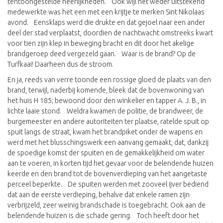
tentoongestelde heerlijkheden. Ook wijl het weder uitstekend
medewerkte was het een met een krijtje te merken Sint Nikolaas
avond. Eensklaps werd die drukte en dat gejoel naar een ander
deel der stad verplaatst, doordien de nachtwacht omstreeks kwart
voor tien zijn klep in beweging bracht en dit door het akelige
brandgeroep deed vergezeld gaan. Waar is de brand? Op de
Turfkaai! Daarheen dus de stroom.
En ja, reeds van verre toonde een rossige gloed de plaats van den
brand, terwijl, naderbij komende, bleek dat de bovenwoning van
het huis H 185; bewoond door den winkelier en tapper A. J. B., in
lichte laaie stond. Weldra kwamen de politie, de brandweer, de
burgemeester en andere autoriteiten ter plaatse, ratelde spuit op
spuit langs de straat, kwam het brandpiket onder de wapens en
werd met het blusschingswerk een aanvang gemaakt, dat, dankzij
de spoedige komst der spuiten en de gemakkelijkheid om water
aan te voeren, in korten tijd het gevaar voor de belendende huizen
keerde en den brand tot de bovenverdieping van het aangetaste
perceel beperkte. De spuiten werden met zooveel ijver bediend
dat aan de eerste verdieping, behalve dat enkele ramen zijn
verbrijzeld, zeer weinig brandschade is toegebracht. Ook aan de
belendende huizen is die schade gering. Toch heeft door het