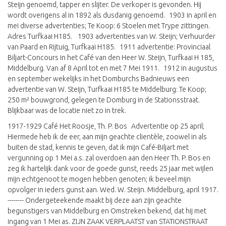
Steijn genoemd, tapper en slijter. De verkoper is gevonden. Hij
wordt overigens al in 1892 als dusdanig genoemd. 1903 in april en
mei diverse advertenties; Te Koop: 6 Stoelen met Trype zittingen.
Adres Turfkaai H185. 1903 advertenties van W. Steijn; Verhuurder
van Paard en Rijtuig, Turfkaai H185. 1911 advertentie: Provinciaal
Biljart-Concours in het Café van den Heer W. Steijn, Turfkaai H 185,
Middelburg. Van af 8 April tot en met 7 Mei 1911. 1912 in augustus
en september wekelijks in het Domburchs Badnieuws een
advertentie van W. Steijn, Turfkaai H185 te Middelburg: Te Koop;
250 m² bouwgrond, gelegen te Domburg in de Stationsstraat.
Blijkbaar was de locatie niet zo in trek.
1917-1929 Café Het Roosje, Th. P. Bos Advertentie op 25 april;
Hiermede heb ik de eer, aan mijn geachte clientèle, zoowel in als
buiten de stad, kennis te geven, dat ik mijn Café-Biljart met
vergunning op 1 Mei a.s. zal overdoen aan den Heer Th. P. Bos en
zeg ik hartelijk dank voor de goede gunst, reeds 25 jaar met wijlen
mijn echtgenoot te mogen hebben genoten; ik beveel mijn
opvolger in ieders gunst aan. Wed. W. Steijn. Middelburg, april 1917.
-------- Ondergeteekende maakt bij deze aan zijn geachte
begunstigers van Middelburg en Omstreken bekend, dat hij met
ingang van 1 Mei as. ZIJN ZAAK VERPLAATST van STATIONSTRAAT