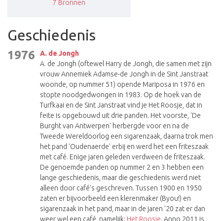
7
Bronnen
Geschiedenis
1976
A. de Jongh
A. de Jongh (oftewel Harry de Jongh, die samen met zijn
vrouw Annemiek Adamse-de Jongh in de Sint Janstraat
woonde, op nummer 51) opende Mariposa in 1976 en
stopte noodgedwongen in 1983. Op de hoek van de
Turfkaai en de Sint Janstraat vind je Het Roosje, dat in
feite is opgebouwd uit drie panden. Het voorste, 'De
Burght van Antwerpen' herbergde voor en na de
Tweede Wereldoorlog een sigarenzaak, daarna trok men
het pand 'Oudenaerde' erbij en werd het een friteszaak
met café. Enige jaren geleden verdween de friteszaak.
De genoemde panden op nummer 2 en 3 hebben een
lange geschiedenis, maar die geschiedenis werd niet
alleen door café's geschreven. Tussen 1900 en 1950
zaten er bijvoorbeeld een klerenmaker (Byou!) en
sigarenzaak in het pand, maar in de jaren '20 zat er dan
weer wel een café, namelijk:
Het Roosje
. Anno 2011 is