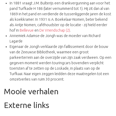
In 1881 vraagt J.M. Bulterijs een drankvergunning aan voor het
pand Turfkade H 186 (later vernummerd tot 1). Hij zit dan al van
1869 in het pand en verdiende de tussenliggende jaren de kost
als koekkramer. In 1931 is A. Boekelaar-Nomen, beter bekend
als Antje Nomen, caféhoudster op de locatie - zij hield eerder
hof in
Bellevue
en
De Vriendschap (2)
.
Annemiek Adamse-de Jongh was de moeder van Richard
Lagarde
Eigenaar de Jongh verklaarde zijn faillissement door de bouw
van de Zeeuwse Bibliotheek, waarmee een groot
parkeerterrein aan de overzijde van zijn zaak verdween. Op een
gegeven moment werden touringcars bovendien verplicht
toeristen af te zetten op de Loskade, in plaats van op de
Turfkaai. Naar eigen zeggen leidden deze maatregelen tot een
omzetverlies van ruim 30 procent.
Mooie verhalen
Externe links