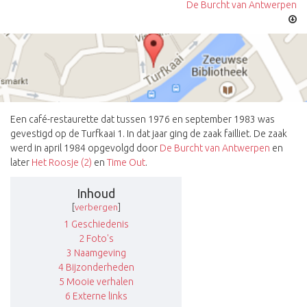
De Burcht van Antwerpen
Een café-restaurette dat tussen 1976 en september 1983 was
gevestigd op de Turfkaai 1. In dat jaar ging de zaak failliet. De zaak
werd in april 1984 opgevolgd door
De Burcht van Antwerpen
en
later
Het Roosje (2)
en
Time Out
.
Inhoud
[
verbergen
]
1
Geschiedenis
2
Foto's
3
Naamgeving
4
Bijzonderheden
5
Mooie verhalen
6
Externe links