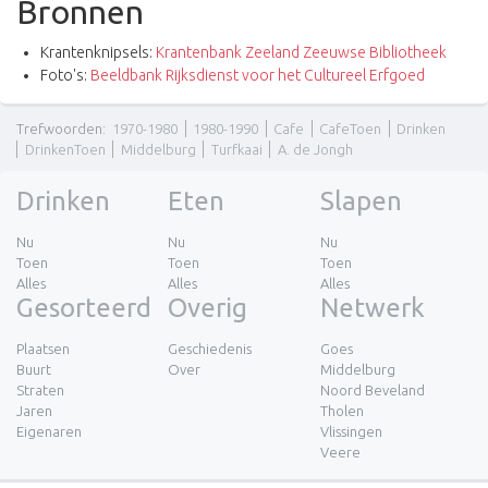
Bronnen
Krantenknipsels:
Krantenbank Zeeland Zeeuwse Bibliotheek
Foto's:
Beeldbank Rijksdienst voor het Cultureel Erfgoed
Trefwoorden
:
1970-1980
1980-1990
Cafe
CafeToen
Drinken
DrinkenToen
Middelburg
Turfkaai
A. de Jongh
Drinken
Eten
Slapen
Nu
Nu
Nu
Toen
Toen
Toen
Alles
Alles
Alles
Gesorteerd
Overig
Netwerk
Plaatsen
Geschiedenis
Goes
Buurt
Over
Middelburg
Straten
Noord Beveland
Jaren
Tholen
Eigenaren
Vlissingen
Veere