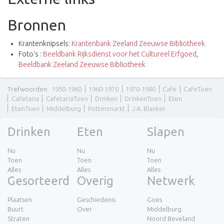
Bronnen
Krantenknipsels:
Krantenbank Zeeland Zeeuwse Bibliotheek
Foto's :
Beeldbank Rijksdienst voor het Cultureel Erfgoed
,
Beeldbank Zeeland Zeeuwse Bibliotheek
Trefwoorden
:
1950-1960
1960-1970
1970-1980
Cafe
CafeToen
Cafetaria
CafetariaToen
Drinken
DrinkenToen
Eten
EtenToen
Middelburg
Pottenmarkt
J.A. Blanker
Drinken
Eten
Slapen
Nu
Nu
Nu
Toen
Toen
Toen
Alles
Alles
Alles
Gesorteerd
Overig
Netwerk
Plaatsen
Geschiedenis
Goes
Buurt
Over
Middelburg
Straten
Noord Beveland