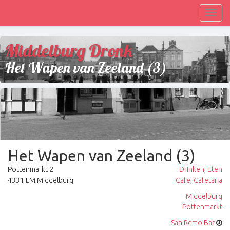
Toggl
navig
Middelburg Dronk
Het Wapen van Zeeland (3)
Het Wapen van Zeeland (3)
Pottenmarkt 2
Drinken
,
Eten
4331 LM Middelburg
Cafe
,
Cafetaria
Middelburg
Pottenmarkt
San Remo Bar