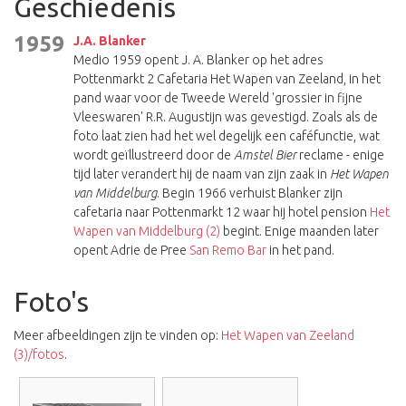
Geschiedenis
1959
J.A. Blanker
Medio 1959 opent J. A. Blanker op het adres
Pottenmarkt 2 Cafetaria Het Wapen van Zeeland, in het
pand waar voor de Tweede Wereld 'grossier in fijne
Vleeswaren' R.R. Augustijn was gevestigd. Zoals als de
foto laat zien had het wel degelijk een caféfunctie, wat
wordt geïllustreerd door de
Amstel Bier
reclame - enige
tijd later verandert hij de naam van zijn zaak in
Het Wapen
van Middelburg
. Begin 1966 verhuist Blanker zijn
cafetaria naar Pottenmarkt 12 waar hij hotel pension
Het
Wapen van Middelburg (2)
begint. Enige maanden later
opent Adrie de Pree
San Remo Bar
in het pand.
Foto's
Meer afbeeldingen zijn te vinden op:
Het Wapen van Zeeland
(3)/fotos
.