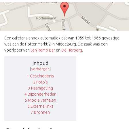
Een cafetaria annex automatiek dat van 1959 tot 1966 gevestigd
was aan de Pottenmarkt 2 in Middelburg. De zaak was een
voorloper van
San Remo Bar
en
De Herberg
.
Inhoud
[
verbergen
]
1
Geschiedenis
2
Foto's
3
Naamgeving
4
Bijzonderheden
5
Mooie verhalen
6
Externe links
7
Bronnen