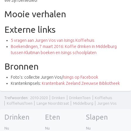
We zijn benieuwd!"
Mooie verhalen
Externe links
5 vragen aan Jurgen Vos van Isings Koffiehuis
Boekendingen, 7 maart 2016: Koffie drinken in Middelburg
tussen Kluitman boeken en Isings schoolplaten
Bronnen
Foto's: collectie Jurgen Vos/
Isings op Facebook
Krantenknipsels:
Krantenbank Zeeland Zeeuwse Bibliotheek
Trefwoorden
:
2010-2020
Drinken
DrinkenToen
Koffiehuis
KoffiehuisToen
Lange Noordstraat
Middelburg
Jurgen Vos
Drinken
Eten
Slapen
Nu
Nu
Nu