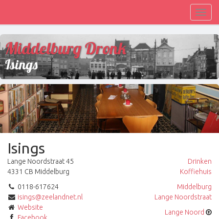
Toggl
navig
Middelburg Dronk
Isings
Isings
Lange Noordstraat 45
Drinken
4331 CB Middelburg
Koffiehuis
0118-617624
Middelburg
isings@zeelandnet.nl
Lange Noordstraat
Website
Lange Noord
Facebook