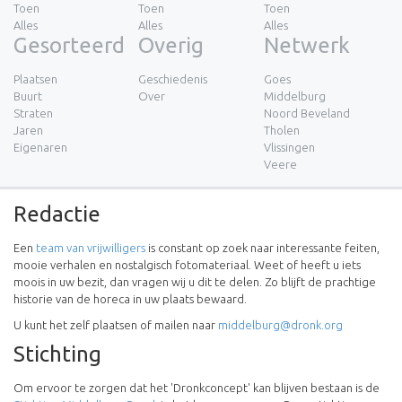
Toen
Toen
Toen
Alles
Alles
Alles
Gesorteerd
Overig
Netwerk
Plaatsen
Geschiedenis
Goes
Buurt
Over
Middelburg
Straten
Noord Beveland
Jaren
Tholen
Eigenaren
Vlissingen
Veere
Redactie
Een
team van vrijwilligers
is constant op zoek naar interessante feiten,
mooie verhalen en nostalgisch fotomateriaal. Weet of heeft u iets
moois in uw bezit, dan vragen wij u dit te delen. Zo blijft de prachtige
historie van de horeca in uw plaats bewaard.
U kunt het zelf plaatsen of mailen naar
middelburg@dronk.org
Stichting
Om ervoor te zorgen dat het 'Dronkconcept' kan blijven bestaan is de